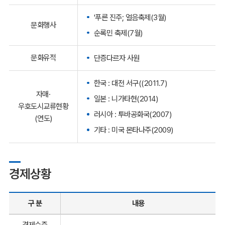
'푸른 진주; 얼음축제(3월)
문화행사
순록민 축제(7월)
문화유적
단증다르자 사원
한국 : 대전 서구((2011.7)
자매·
일본 : 니가타현(2014)
우호도시교류현황
러시아 : 투바공화국(2007)
(연도)
기타 : 미국 몬타나주(2009)
경제상황
구 분
내용
경제수준