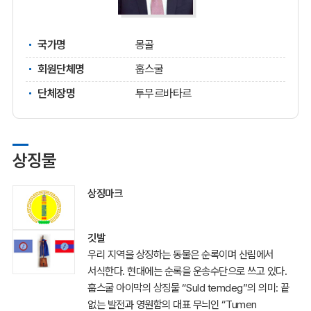
국가명
몽골
회원단체명
훕스굴
단체장명
투무르바타르
상징물
상징마크
깃발
우리 지역을 상징하는 동물은 순록이며 산림에서
서식한다. 현대에는 순록을 운송수단으로 쓰고 있다.
훕스굴
아이막의 상징물 “Suld temdeg”의 의미: 끝
없는 발전과 영원함의 대표 무늬인 “Tumen