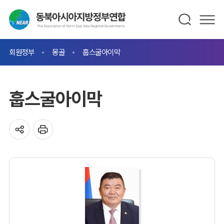
회원정부
몽골
훕스굴아이막
훕스굴아이막