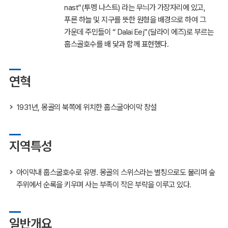
nast”(투멩 나스트) 라는 무늬가 가장자리에 있고,
푸른 하늘 및 지구를 뜻한 원형을 배경으로 하여 그
가운데 주민들이 “ Dalai Eej”(달라이 에즈)로 부르는
훕스골호수를
배 닻과 함께 표현했다.
연혁
1931년, 몽골의 북쪽에 위치한
훕스굴아이막
창설
지역특성
아이막내
훕스굴호수
로 유명. 몽골의 스위스라는 별칭으로도 불리며 숲
주위에서 순록을 키우며 사는 부족이 작은 부락을 이루고 있다.
일반개요