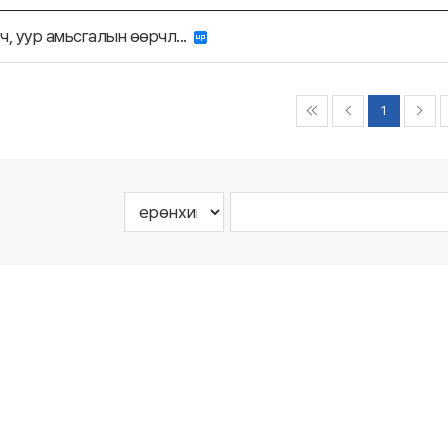
ч, уур амьсгалын өөрчл...
1