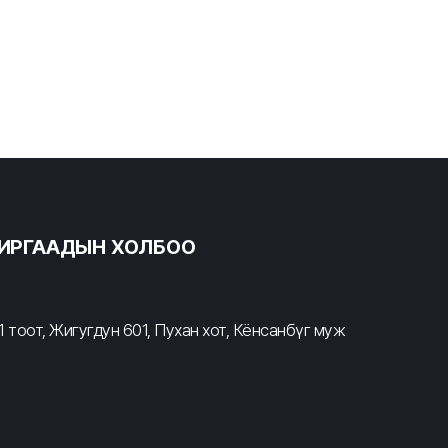
ХИРГААДЫН ХОЛБОО
 тоот, Жигугдун 601, Пухан хот, Кёнсанбүг муж