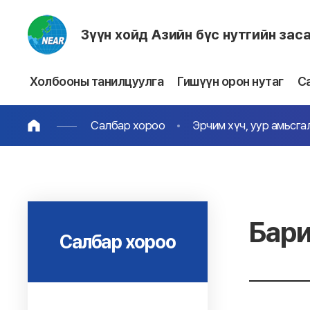
Зүүн хойд Азийн бүс нутгийн зас
Холбооны танилцуулга
Гишүүн орон нутаг
С
Салбар хороо
Эрчим хүч, уур амьсг
Бари
Салбар хороо