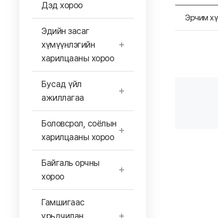
Дэд хороо
Эрчим хү
Эдийн засаг
хүмүүнлэгийн
харилцааны хороо
Бусад үйл
ажиллагаа
Боловсрол, соёлын
харилцааны хороо
Байгаль орчны
хороо
Гамшигаас
урьдчилан