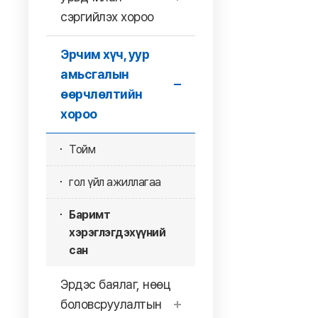
сэргийлэх хороо
Эрчим хүч, уур
амьсгалын
өөрчлөлтийн
хороо
Тойм
гол үйл ажиллагаа
Баримт
хэрэглэгдэхүүний
сан
Эрдэс баялаг, нөөц
боловсруулалтын