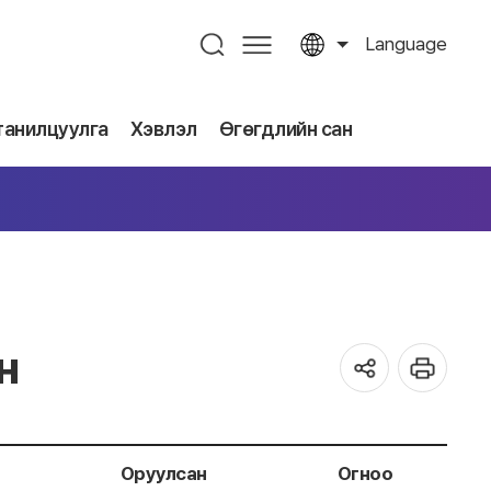
Language
танилцуулга
Хэвлэл
Өгөгдлийн сан
н
Оруулсан
Огноо