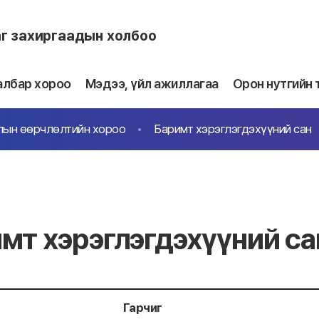
аг захиргаадын холбоо
албар хороо
Мэдээ, үйл ажиллагаа
Орон нутгийн 
алын өөрчлөлтийн хороо
Баримт хэрэглэгдэхүүний сан
мт хэрэглэгдэхүүний са
Гарчиг