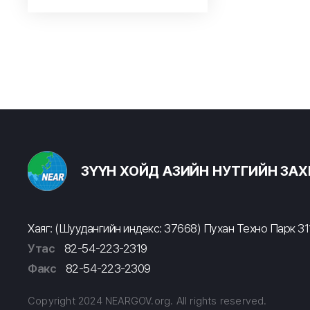
ЗҮҮН ХОЙД АЗИЙН НУТГИЙН ЗА
Хаяг: (Шуудангийн индекс: 37668) Пухан Техно Парк 311
Утас
82-54-223-2319
Факс
82-54-223-2309
Copyright 2024 NEARGOV.org. All rights reserved.