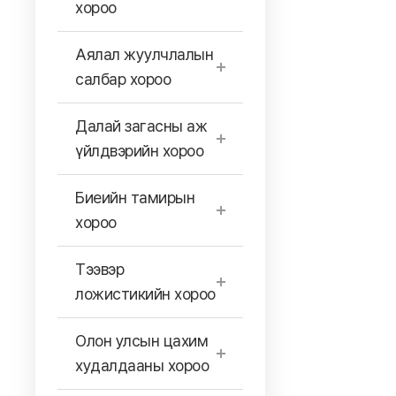
хороо
Аялал жуулчлалын
салбар хороо
Далай загасны аж
үйлдвэрийн хороо
Биеийн тамирын
хороо
Тээвэр
ложистикийн хороо
Олон улсын цахим
худалдааны хороо