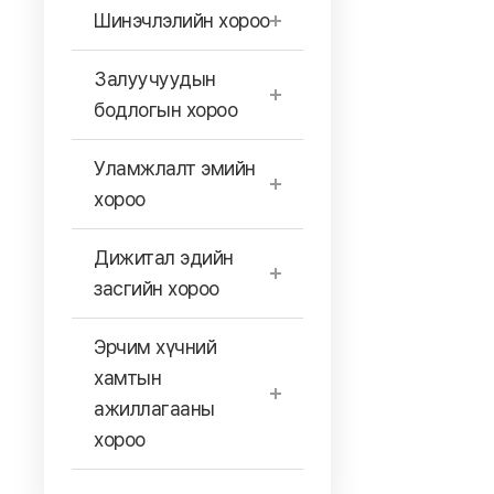
Шинэчлэлийн хороо
Залуучуудын
бодлогын хороо
Уламжлалт эмийн
хороо
Дижитал эдийн
засгийн хороо
Эрчим хүчний
хамтын
ажиллагааны
хороо