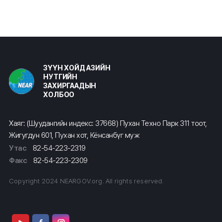
ЗҮҮН ХОЙД АЗИЙН
НУТГИЙН
ЗАХИРГААДЫН
ХОЛБОО
Хаяг: (Шуудангийн индекс: 37668) Пухан Техно Парк 311 тоот,
Жигугдун 601, Пухан хот, Кёнсанбүг муж
Утас
82-54-223-2319
Факс
82-54-223-2309
Copyright 2024 NEARGOV.org. All rights reserved.