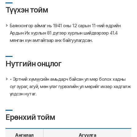
Түүхэн тойм
Баянхонгор аймаг нь 1941 оны 12 сарын 11-ний өдрийн
Ардын Их хурлын 81 дүгээр хурлын шийдвэрээр 41.4
мянган хүн амтайгаар анх байгуулагдсан.
Нутгийн онцлог
• Эртний хүмүүсийн амьдарч байсан ул мөр болох хадны
сүг зураг, агуй, мөн үлэг гүрвэлийн ул мөрийг ихээр хадгалж
үлдсэн нутаг.
Ерөнхий тойм
Ангилал
Агуулга