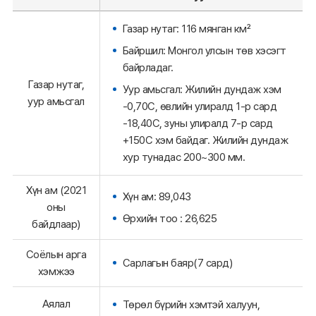
Газар нутаг: 116 мянган км²
Байршил: Монгол улсын төв хэсэгт
байрладаг.
Газар нутаг,
Уур амьсгал: Жилийн дундаж хэм
уур амьсгал
-0,70С, өвлийн улиралд 1-р сард
-18,40С, зуны улиралд 7-р сард
+150С хэм байдаг. Жилийн дундаж
хур тунадас 200~300 мм.
Хүн ам (2021
Хүн ам: 89,043
оны
Өрхийн тоо : 26,625
байдлаар)
Соёлын арга
Сарлагын баяр(7 сард)
хэмжээ
Аялал
Төрөл бүрийн хэмтэй халуун,