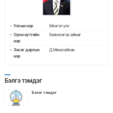
Улсын нэр
Монгол улс
Орон нутгийн
Баянхонгор аймаг
нэр
Засаг даргын
Д.Мөнхсайхан
нэр
Бэлгэ тэмдэг
Бэлэг тэмдэг