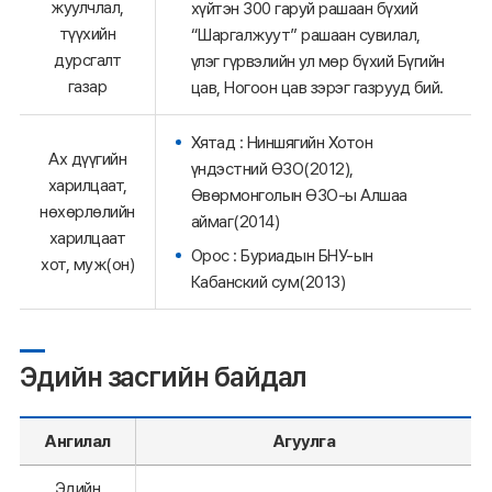
жуулчлал,
хүйтэн 300 гаруй рашаан бүхий
түүхийн
“Шаргалжуут” рашаан сувилал,
дурсгалт
үлэг гүрвэлийн ул мөр бүхий Бүгийн
газар
цав, Ногоон цав зэрэг газрууд бий.
Хятад : Ниншягийн Хотон
Ах дүүгийн
үндэстний ӨЗО(2012),
харилцаат,
Өвөрмонголын ӨЗО-ы Алшаа
нөхөрлөлийн
аймаг(2014)
харилцаат
Орос : Буриадын БНУ-ын
хот, муж(он)
Кабанский сум(2013)
Эдийн засгийн байдал
Ангилал
Агуулга
Эдийн