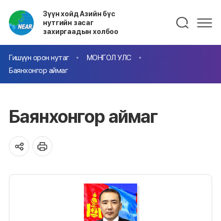
Зүүн хойд Азийн бүс
нутгийн засаг
захиргаадын холбоо
Гишүүн орон нутаг
МОНГОЛ УЛС
Баянхонгор аймаг
Баянхонгор аймаг