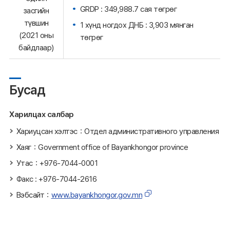
GRDP : 349,988.7 сая төгрөг
засгийн
түвшин
1 хүнд ногдох ДНБ : 3,903 мянган
(2021 оны
төгрөг
байдлаар)
Бусад
Харилцах салбар
Хариуцсан хэлтэс：Отдел административного управления
Хаяг：Government office of Bayankhongor province
Утас：+976-7044-0001
Факс : +976-7044-2616
Вэбсайт：
www.bayankhongor.gov.mn