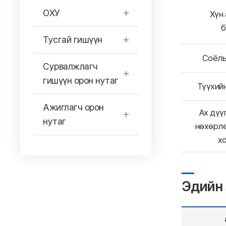
ОХУ
Хүн 
б
Тусгай гишүүн
Соёлы
Сурвалжлагч
гишүүн орон нутаг
Түүхий
Ажиглагч орон
Ах дүү
нутаг
нөхөрлө
хо
Эдийн 