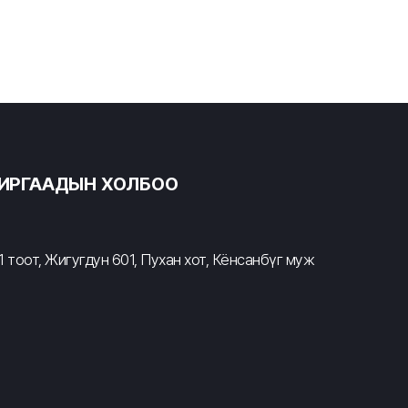
ХИРГААДЫН ХОЛБОО
 тоот, Жигугдун 601, Пухан хот, Кёнсанбүг муж