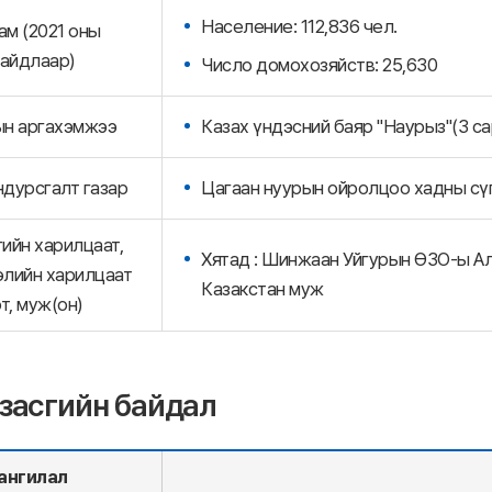
Население: 112,836 чел.
ам (2021 оны
айдлаар)
Число домохозяйств: 25,630
н аргахэмжээ
Казах үндэсний баяр "Наурыз"(3 сар
ндурсгалт газар
Цагаан нуурын ойролцоо хадны сүг
гийн харилцаат,
Хятад : Шинжаан Уйгурын ӨЗО-ы Ал
лийн харилцаат
Казакстан муж
т, муж(он)
засгийн байдал
ангилал