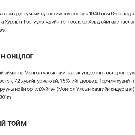
анхай ард түмний хүсэлтийг хүлээн авч 1940 оны 6-р сард 
га Хурлын Тэргүүлэгчдийн тогтоолоор Ховд аймгаас таслан
ээ.
н онцлог
й аймаг нь Монгол улсын нийт казак үндэстэн төвлөрөн суу
эстэн, 7.2 хувийг урианхай, 1,5%-ийг дөрвөд, 1орчим хувийг 
рууны ноён оргилХүйтэн (Монгол Улсын хамгийн єндєр цэг) 
1301m
й тойм