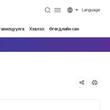
Language
танилцуулга
Хэвлэл
Өгөгдлийн сан