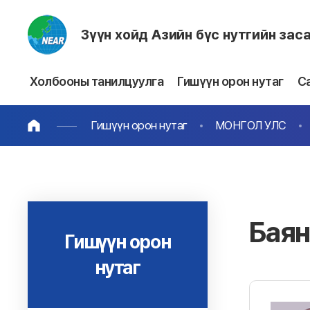
Зүүн хойд Азийн бүс нутгийн зас
Холбооны танилцуулга
Гишүүн орон нутаг
С
Гишүүн орон нутаг
МОНГОЛ УЛС
Бая
Гишүүн орон
нутаг