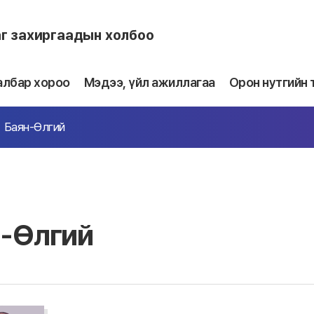
аг захиргаадын холбоо
албар хороо
Мэдээ, үйл ажиллагаа
Орон нутгийн 
Баян-Өлгий
н-Өлгий