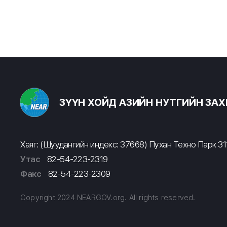
ЗҮҮН ХОЙД АЗИЙН НУТГИЙН ЗА
Хаяг: (Шуудангийн индекс: 37668) Пухан Техно Парк 311
Утас
82-54-223-2319
Факс
82-54-223-2309
Copyright 2024 NEARGOV.org. All rights reserved.