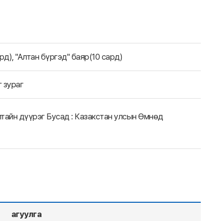
д), "Алтан бүргэд" баяр(10 сард)
 зураг
тайн дүүрэг Бусад : Казакстан улсын Өмнөд
агуулга