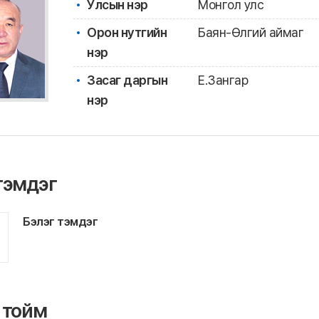
Улсын нэр
Монгол улс
Орон нутгийн
Баян-Өлгий аймаг
нэр
Засаг даргын
Е.Зангар
нэр
тэмдэг
Бэлэг тэмдэг
 тойм