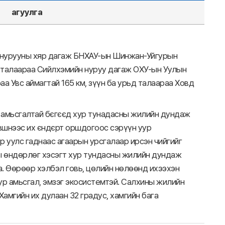
агуулга
н нурууны хяр дагаж БНХАУ-ын Шинжан-Уйгурын
т талаараа Сийлхэмийн нуруу дагаж ОХУ-ын Уулын
аа Увс аймагтай 165 км, зүүн ба урьд талаараа Ховд
ур амьсгалтай бєгєєд хур тунадасны жилийн дундаж
үвшнээс их єндєрт оршдогоос сэрүүн уур
р уулс гаднаас агаарын урсгалаар ирсэн чийгийг
ы өндөрлөг хэсэгт хур тундасны жилийн дундаж
. Өөрөөр хэлбэл говь, цөлийн нөлөөнд ихээхэн
ур амьсгал, эмзэг экосистемтэй. Салхины жилийн
Хамгийн их дулаан 32 градус, хамгийн бага