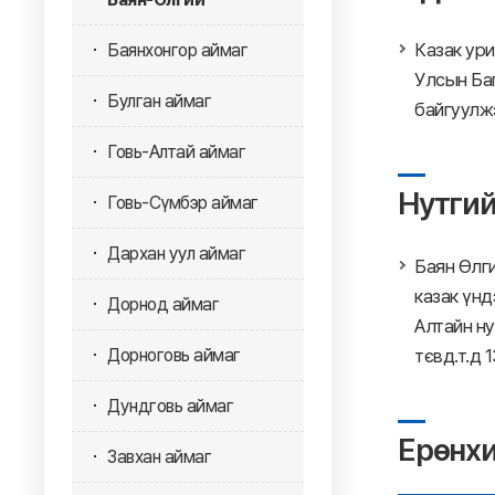
Казак ури
Баянхонгор аймаг
Улсын Ба
Булган аймаг
байгуулж
Говь-Алтай аймаг
Нутгий
Говь-Сүмбэр аймаг
Дархан уул аймаг
Баян Өлги
казак үнд
Дорнод аймаг
Алтайн ну
Дорноговь аймаг
тєвд.т.д 
Дундговь аймаг
Ерөнхи
Завхан аймаг