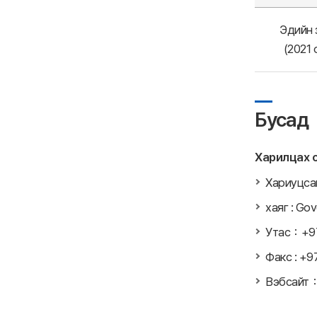
Эдийн 
(2021
Бусад
Харилцах 
Хариуцса
хаяг : Gov
Утас：+9
Факс : +
Вэбсайт