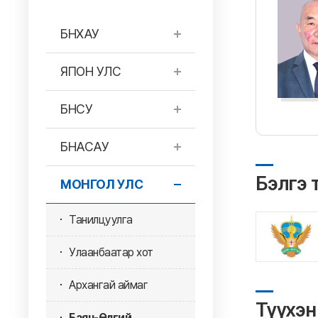
БНХАУ
ЯПОН УЛС
БНСУ
БНАСАУ
Бэлгэ 
МОНГОЛ УЛС
Танилцуулга
Улаанбаатар хот
Архангай аймаг
Түүхэн
Баян-Өлгий