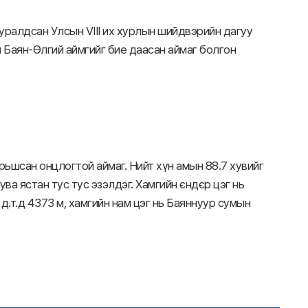
хуралдсан Улсын VIII их хурлын шийдвэрийн дагуу
 Баян-Өлгий аймгийг бие даасан аймаг болгон
рьшсан онцлогтой аймаг. Нийт хүн амын 88.7 хувийг
тува ястан тус тус эзэлдэг. Хамгийн єндєр цэг нь
д.т.д 4373 м, хамгийн нам цэг нь Баяннуур сумын