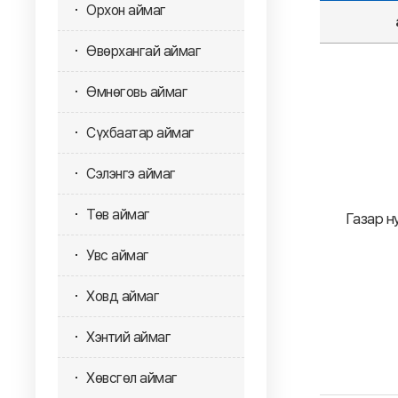
Орхон аймаг
Өвөрхангай аймаг
Өмнөговь аймаг
Сүхбаатар аймаг
Сэлэнгэ аймаг
Төв аймаг
Газар н
Увс аймаг
Ховд аймаг
Хэнтий аймаг
Хөвсгөл аймаг