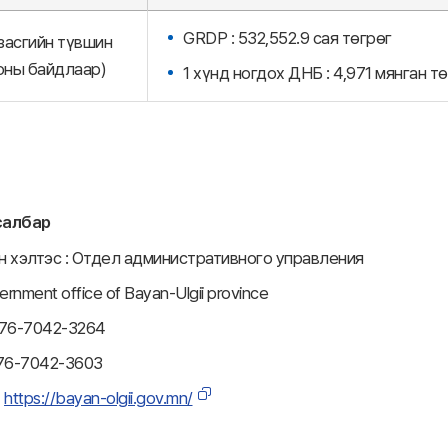
GRDP : 532,552.9 сая төгрөг
засгийн түвшин
 оны байдлаар)
1 хүнд ногдох ДНБ : 4,971 мянган т
салбар
н хэлтэс : Отдел административного управления
ernment office of Bayan-Ulgii province
76-7042-3264
976-7042-3603
：
https://bayan-olgii.gov.mn/