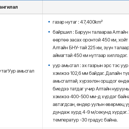
ангилал
газар нутаг : 47,400km²
байршил : Баруун талаараа Алтай
өөртөө засах оронтой 450 км, хой
Алтайн БНУ-тай 225 км, зүүн талаар
аймагтай 450 км нутгаар хиллэдэг.
уур амьсгал : эх газрын эрс тэс у
утагУур амьсгал
хэмжээ 102,6 мм байдаг. Далайн т
амьсгалтай, хүрээлэн оршдог өндө
биедээ татдаг учир Алтайн нуруун
хэмжээ 400-500 мм-д хүрдэг байна
автагдсан, өндөр уулын өвөрмөц у
дундаж хурд 4-9 м/секунд хүрдэг. 
температур -30 градус байна.