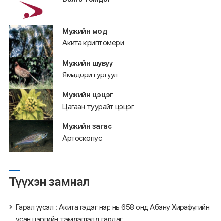
Мужийн мод
Акита криптомери
Мужийн шувуу
Ямадори гургуул
Мужийн цэцэг
Цагаан туурайт цэцэг
Мужийн загас
Артоскопус
Түүхэн замнал
Гарал үүсэл : Акита гэдэг нэр нь 658 онд Абэну Хирафүгийн
усан цэргийн тэмдэглэлд гардаг.