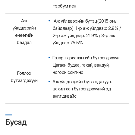
тэрбум иен
Аж
 Аж үйлдвэрийн бүтэц(2015 оны
үйлдвэрийн
байдлаар) :1-р аж үйлдвэр: 2.8% /
өнөөгийн
2-р аж үйлдвэр: 21.9% / 3-р аж
байдал
үйлдвэр 75.5%
Газар тариалангийн бүтээгдэхүүн:
Цагаан будаа, гахай, вандуй,
ногоон сонгино
Голлох
бүтээгдэхүүн
Аж үйлдвэрийн бүтээгдэхүүн:
цахилгаан бүтээгдэхүүний эд
анги⋅дивайс
Бусад