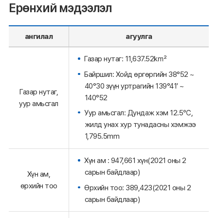
Ерөнхий мэдээлэл
ангилал
агуулга
Газар нутаг: 11,637.52㎢
Байршил: Хойд өргөргийн 38°52 ~
40°30 зүүн уртрагийн 139°41′ ~
Газар нутаг,
140°52
уур амьсгал
Уур амьсгал: Дундаж хэм 12.5℃,
жилд унах хур тунадасны хэмжээ
1,795.5mm
Хүн ам : 947,661 хүн(2021 оны 2
сарын байдлаар)
Хүн ам,
өрхийн тоо
Өрхийн тоо: 389,423(2021 оны 2
сарын байдлаар)