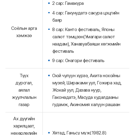
2 сар: Гамакүра
4 сар: Гакүнудатэ сакура цэцгийн
баяр
Соёлын арга
8 сар: Канто фестиваль, Японы
хэмжээ
салют тэмцээн(Умагари салют
наадам), Ханавуабаяши хөгжмийн
фестиваль
9 сар: Онагори фестиваль
Түүх
Оюй чулуун хүрээ, Акита нохойны
дурсгал,
музей, Шираками уул, Гожира хад,
аялал
Жокай уул, Дазава нуур,
жуулчлалын
Гаконадатэ, Масуда худалдааны
газар
гудамж, Акиномия халуун рашаан
Ах дүүгийн
харилцаат,
Хятад, Ганьсу муж(1982.8)
нөхөрлөлийн