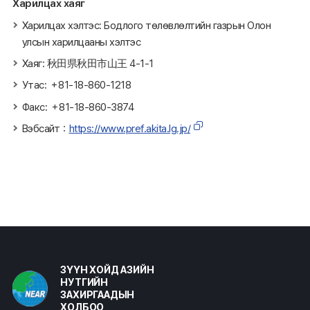
Харилцах хаяг
Харилцах хэлтэс: Бодлого төлөвлөлтийн газрын Олон
улсын харилцааны хэлтэс
Хаяг: 秋田県秋田市山王 4-1-1
Утас: ＋81-18-860-1218
Факс: ＋81-18-860-3874
Вэбсайт：
https://www.pref.akita.lg.jp/
ЗҮҮН ХОЙД АЗИЙН
НУТГИЙН
ЗАХИРГААДЫН
ХОЛБОО