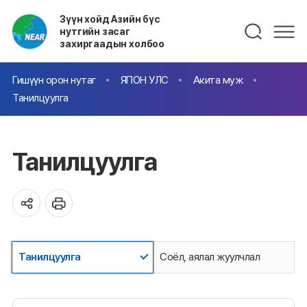
Зүүн хойд Азийн бүс
нутгийн засаг
захиргаадын холбоо
Гишүүн орон нутаг
ЯПОН УЛС
Акита муж
Танилцуулга
Танилцуулга
Танилцуулга
Соёл, аялал жуулчлал