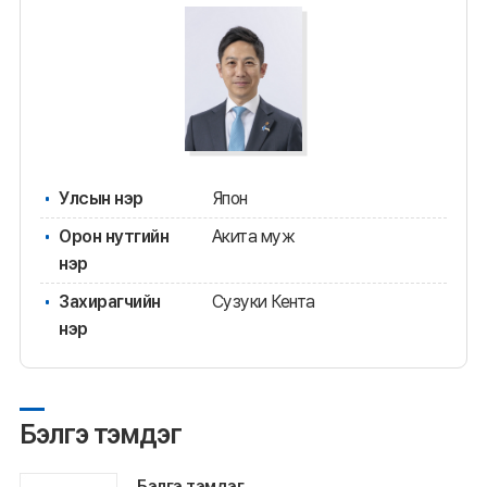
Улсын нэр
Япон
Орон нутгийн
Акита муж
нэр
Захирагчийн
Сузуки Кента
нэр
Бэлгэ тэмдэг
Бэлгэ тэмдэг