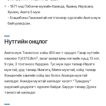
- 1871 онд Пэбончи мужийн Камеда, Яшима, Ивуасаки,
Хунжю, Акита 5 муж
- Есашибоны Гакасмитай нэгтгэснээр одоогийн Акита муж
байгуулагдсан.
Нутгийн онцлог
Акита муж Токиогоос хойш 450 км-т оршдог. Газар нутгийн
хэмжээ 11,637.52㎢, засаг захиргааны нэгжийн хуьд 13 хот,
9 сум, 3 тосгоноос бүрдэнэ. Тус муж зүүн талаар Ивуатэ
мужтай, урд талаар Ямагата, Мияги мужтай, хойд талаар
Хоншюгийн хамгийн хойд зах болох Аомори мужтай
хиллэдэг. Аомори мужтай хиллэдэг хэсэгт “Тувадаху”
үндэсний цэцэрлэгт хүрээлн байдаг. Баруун талаар Дунхэ
тэнгистэй хиллэдэг.