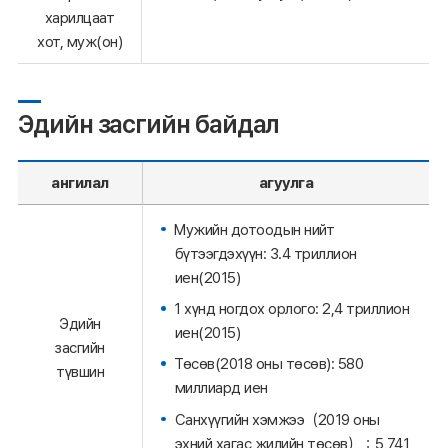
харилцаат
хот, муж(он)
Эдийн засгийн байдал
ангилал
агуулга
Мужийн дотоодын нийт
бүтээгдэхүүн: 3.4 триллион
иен(2015)
1 хүнд ногдох орлого: 2,4 триллион
Эдийн
иен(2015)
засгийн
Төсөв(2018 оны төсөв): 580
түвшин
миллиард иен
Санхүүгийн хэмжээ（2019 оны
эхний хагас жилийн төсөв）：5,741