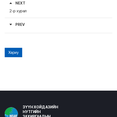
NEXT
2-р хурал
PREV
Хариу
ЗҮҮН ХОЙД АЗИЙН
НУТГИЙН
ЗАХИРГААДЫН