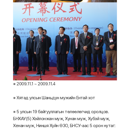
※ 2009.11.1 ~ 2009.11.4
※ Хятад улсын Шаньдун мужийн Ентай хот
※ 5 улсын 19 байгууллагын төлөөлөгчид оролцов.
БНХАУ(5) Хэйлонжан муж, Хунан муж, Хубэй муж,
Хенан муж, Ниншя Хуйн ӨЗО, БНСУ-аас 5 орон нутаг: