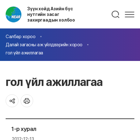
Зүүн хойд Азийн бүс
нутгийн засаг
захиргаадын холбоо
Салбар хороо
Далай загасны аж үйлдвэрийн хороо
гол үйл ажиллагаа
гол үйл ажиллагаа
1-р хурал
2012-12-13