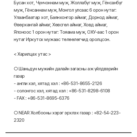
Бусан хот, Чүнчоннам муж, Жоллабүг муж, Гёнсанбүг
муж, Гёнсаннам муж, Монгол улсаас 6 орон нутаг:
Улаанбаатар хот, Баянхонгор аймаг, Дорнод аймаг,
Өвөрхангай аймаг, Хөвсгөл аймаг, Ховд аймаг,
Японоос 1 орон нутаг: Тояама муж, ОХУ-аас 1 орон
нутаг Иркутск мужаас төлөөлөгчид оролцсон.
< Харилцах утас >
○ Шаньдун мужийн далайн загасны аж үйлдвэрийн
газар
- англи хэл, хятад хэл : +86-531-8655-2126
- солонгос хэл, хятад хэл : +86-531-8298-6108
- FAX : +86-531-8695-6376
○ NEAR Холбооны хэрэг эрхлэх газар : +82-54-223-
2320