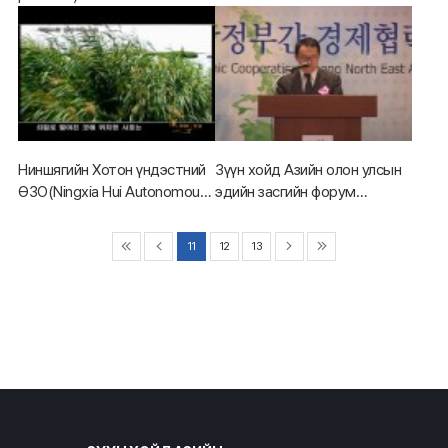
Ниншягийн Хотон үндэстний
Зүүн хойд Азийн олон улсын
ӨЗО(Ningxia Hui Autonomous
эдийн засгийн форум
region)
2007(2007 NEAR International
Economic Forum Plenary
11
12
13
Session 2)