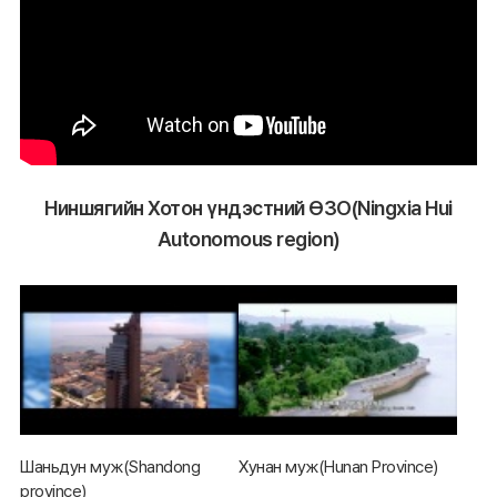
Ниншягийн Хотон үндэстний ӨЗО(Ningxia Hui
Autonomous region)
Шаньдун муж(Shandong
Хунан муж(Hunan Province)
province)