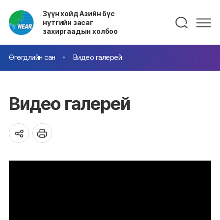
Зүүн хойд Азийн бүс
нутгийн засаг
захиргаадын холбоо
Өгөгдлийн сан
Видео галерей
Видео галерей