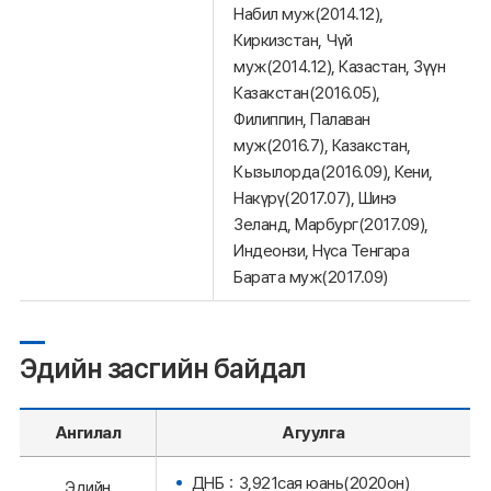
Набил муж(2014.12),
Киркизстан, Чүй
муж(2014.12), Казастан, Зүүн
Казакстан(2016.05),
Филиппин, Палаван
муж(2016.7), Казакстан,
Кызылорда(2016.09), Кени,
Накүрү(2017.07), Шинэ
Зеланд, Марбург(2017.09),
Индеонзи, Нүса Тенгара
Барата муж(2017.09)
Эдийн засгийн байдал
Ангилал
Агуулга
ДНБ：3,921сая юань(2020он)
Эдийн