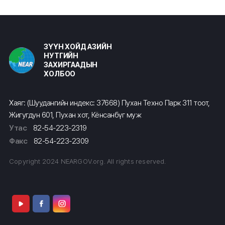
ЗҮҮН ХОЙД АЗИЙН
НУТГИЙН
ЗАХИРГААДЫН
ХОЛБОО
Хаяг: (Шуудангийн индекс: 37668) Пухан Техно Парк 311 тоот,
Жигугдун 601, Пухан хот, Кёнсанбүг муж
Утас
82-54-223-2319
Факс
82-54-223-2309
Copyright 2024 NEARGOV.org. All rights reserved.