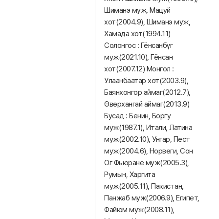
Шиманэ муж, Мацуй
хот(2004.9), Шиманэ муж,
Хамада хот(1994.11)
Солонгос : Гёнсанбүг
муж(2021.10), Гёнсан
хот(2007.12) Монгол :
Улаанбаатар хот(2003.9),
Баянхонгор аймаг(2012.7),
Өвөрхангай аймаг(2013.9)
Бусад : Бенин, Боргу
муж(1987.1), Итали, Латина
муж(2002.10), Унгар, Пест
муж(2004.6), Норвеги, Сон
Ог Фьюране муж(2005.3),
Румын, Харгита
муж(2005.11), Пакистан,
Панжаб муж(2006.9), Египет,
Файюм муж(2008.11),