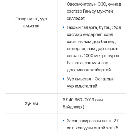
Өвөрмонголын ӨЗО, өмнөд
хэсгээр Ганьсу мужтай
хиллэдэг.
Газар нутаг, уур
амьсгал
Газрын гадарга, бүтэц : Урд
хэсгээр өндөрлөг, хойд
хэсэг нь нам дор бөгөөд
өндөрлөг, нам дор газрын
ялгаа нь 1000 метрт хүрэх
ба шаталсан маягаар
доошилсон хэлбэртэй.
Уур амьсгал：Эх газрын
уур амьсгалтай
6.940.660 (2019 оны
Хүн ам
байдлаар )
Засаг захиргааны нэгж: 27
хот, хошууны энтэй хот (5