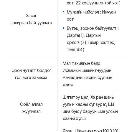
хот, 22 хошууны энтэй хот)
Мужийн нийслэл : Инчүан
Засаг
хот
захиргаа,байгууллага
Бүтэц, зохион байгуулалт :
Дарга(1), Даргын
орлогч(7), Газар, хэлтэс,
төв( 63 )
Мал тахилгын баяр
Орон нутагт болдог
Исламын шашинтнуудын
гол арга хэмжээ
Рамаданы сарын сүүлийн
өдөр
Шяпатоу цөл, Хэ ран шань
Соёл аялал
уулын хадны сүг зураг, Ши
жуулчлал
шиа буюу баруун шиа улсын
хааны булш
Япон : Шиманэ муж(1993.10),