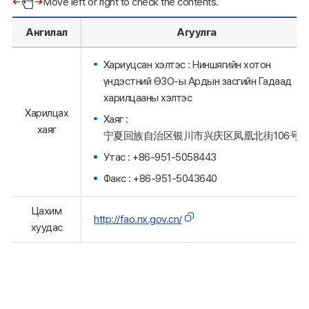
Move left or right to check the contents.
Ангилал
Агуулга
Хариуцсан хэлтэс : Ниншягийн хотон
үндэстний ӨЗО-ы Ардын засгийн Гадаад
харилцааны хэлтэс
Харилцах
Хаяг :
хаяг
宁夏回族自治区银川市兴庆区凤凰北街106号
Утас : +86-951-5058443
Факс : +86-951-5043640
Цахим
http://fao.nx.gov.cn/
хуудас