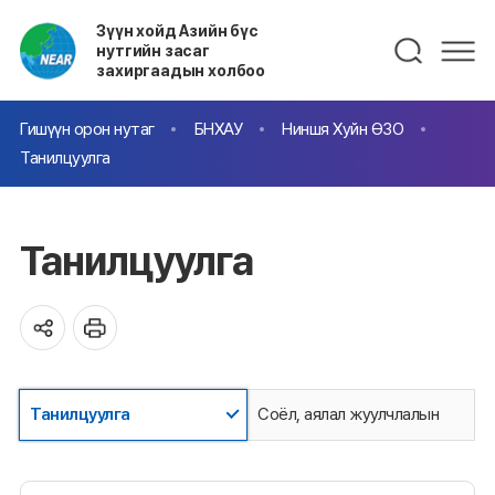
Зүүн хойд Азийн бүс
нутгийн засаг
захиргаадын холбоо
Гишүүн орон нутаг
БНХАУ
Ниншя Хуйн ӨЗО
Танилцуулга
Танилцуулга
Танилцуулга
Соёл, аялал жуулчлалын