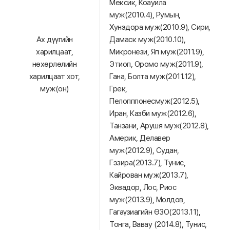
Мексик, Коауила
муж(2010.4), Румын,
Хунэдора муж(2010.9), Сири,
Ах дүүгийн
Дамаск муж(2010.10),
харилцаат,
Микронези, Яп муж(2011.9),
нөхөрлөлийн
Этиоп, Оромо муж(2011.9),
харилцаат хот,
Гана, Болта муж(2011.12),
муж(он)
Грек,
Пелопппонесмуж(2012.5),
Иран, Казби муж(2012.6),
Танзани, Арушя муж(2012.8),
Америк, Делавер
муж(2012.9), Судан,
Гэзира(2013.7), Тунис,
Кайрован муж(2013.7),
Эквадор, Лос, Риос
муж(2013.9), Молдов,
Гагаүзиагийн ӨЗО(2013.11),
Тонга, Вавау (2014.8), Тунис,