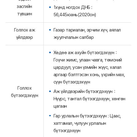
засгийн
1хүнд ногдох ДНБ :
түвшин
56,445юань(2020он)
Голлох аж
Газар тариалан, эрчим хүч, аялал
үйлдвэр
жуулчлалын салбар
Хөдөө аж ахуйн бүтээгдэхүүн：
Гоүчи жимс, улаан чавга, төмсний
цардуул, усан үзмийн жүүс, халал
аргаар бэлтгэсэн хонь, үхрийн мах,
сүүн бүтээгдэхүүн
Голлох
Аж үйлдвэрийн бүтээгдэхүүн：
бүтээгдэхүүн
Нүүрс, тантал бүтээгдэхүүн, хөнгөн
цагаан
Гар урлалын бүтээгдэхүүн : Цаас,
хатгамал, чулуун урлалын
бүтээгдэхүүн