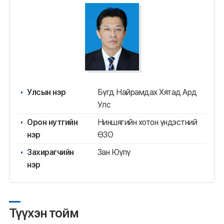
Улсын нэр
Бүгд Найрамдах Хятад Ард
Улс
Орон нутгийн
Ниншягийн хотон үндэстний
нэр
ӨЗО
Захирагчийн
Зан Юүпү
нэр
Түүхэн тойм