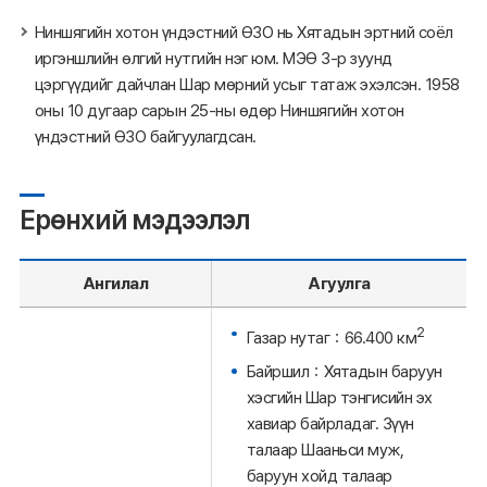
Ниншягийн хотон үндэстний ӨЗО нь Хятадын эртний соёл
иргэншлийн өлгий нутгийн нэг юм. МЭӨ 3-р зуунд
цэргүүдийг дайчлан Шар мөрний усыг татаж эхэлсэн. 1958
оны 10 дугаар сарын 25-ны өдөр Ниншягийн хотон
үндэстний ӨЗО байгуулагдсан.
Ерөнхий мэдээлэл
Ангилал
Агуулга
2
Газар нутаг：66.400 км
Байршил：Хятадын баруун
хэсгийн Шар тэнгисийн эх
хавиар байрладаг. Зүүн
талаар Шааньси муж,
баруун хойд талаар