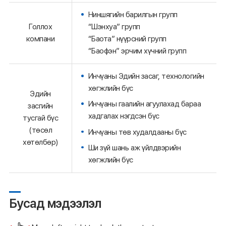
Ниншягийн барилгын групп
Голлох
“Шэнхуа” групп
компани
“Баота” нүүрсний групп
“Баофэн” эрчим хүчний групп
Инчүаны Эдийн засаг, технологийн
хөгжлийн бүс
Эдийн
Инчүаны гаалийн агуулахад бараа
засгийн
хадгалах нэгдсэн бүс
тусгай бүс
(төсөл
Инчүаны төв худалдааны бүс
хөтөлбөр)
Ши зүй шань аж үйлдвэрийн
хөгжлийн бүс
Бусад мэдээлэл