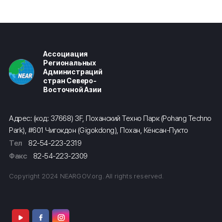
Ассоциация
Региональных
Администраций
стран Северо-
Восточной Азии
Адрес: (код: 37668) 3F, Поханский Техно Парк (Pohang Techno
Park), #601 Чигокдон (Gigokdong), Похан, Кёнсан-Пукто
Тел
82-54-223-2319
Факс
82-54-223-2309
Copyright 2024 NEARGOV.org. All rights reserved.