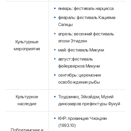
январь: фестиваль нарцисса
февраль: фестиваль Кацияма
Сагицы
апрель: весенний фестиваль
эпохи Этидзэн
Культурные
мероприятия
май: фестиваль Микуни
август:фестиваль
фейерверков Микуни
сентябрь: церемония
освобождения рыбы
Культурное
Тоудзинво, Эйхэйдзи, Музей
наследие
динозавров префектуры Фукуй
КНР: провинция Чжэцзян
(1993.10)
Побратимские и