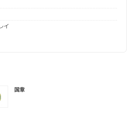
レイ
国章