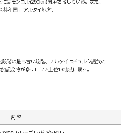
、南東にはモンゴル(290km)国境を接している。また、
ス共和国 、アルタイ地方、
化段階の最も古い段階、アルタイはチュルク語族の
学的記念物が多いロシア上位13地域に属す。
内 容
億 3600 万ルーブル (約7億ドル)