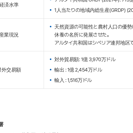
経済水準
1人当たりの地域内総生産(GRDP) (2021
天然資源の可能性と農村人口の優勢
産業現況
休養の名所に発展させた。
アルタイ共和国はシベリア連邦地区
対外貿易額: 1億 3,970万ドル
対外交易額
輸出 : 1億 2,454万ドル
輸入 : 1,516万ドル
署