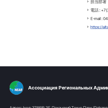
担当部署
電話 : +7(
E-mail : 0
https://alt
Ассоциация Региональных Админ
Адрес: (код: 37668) 3F, Поханский Техно Парк (Pohang