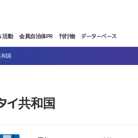
＆活動
会員自治体PR
刊行物
データーベース
共和国
タイ共和国