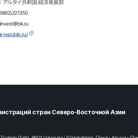
：アルタイ共和国 経済発展部
3882)221350
4invest@bk.ru
ai-republic.ru/
истраций стран Северо-Восточной Азии
 Techno Park), #601 Чигокдон (Gigokdong), Похан, Кёнсан-Пу