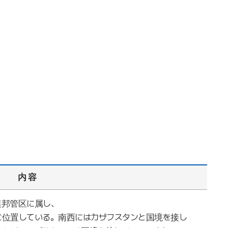
内 容
連邦管区に属し、
に位置している。南西にはカザフスタンと国境を接し