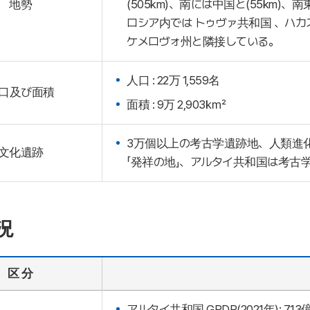
地勢
(505km)、南には中国と(55km)
ロシア内では トゥヴァ共和国 、ハカ
ケメロヴォ州と隣接している。
人口 : 22万 1,559名
口及び面積
面積 : 9万 2,903㎢
3万個以上の考古学遺跡地、人類進
文化遺跡
「発祥の地」、アルタイ共和国は考古
況
区 分
アルタイ共和国 GRDP(2021年): 713