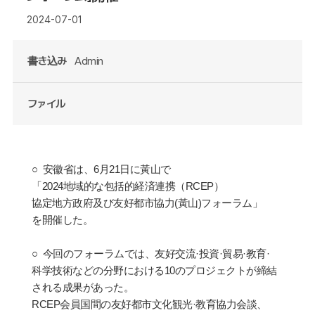
2024-07-01
書き込み
Admin
ファイル
○
安徽省は、
6
月
21
日に黃山で
「
2024
地域的な包括的経済連携（
RCEP
）
協定地方政府及び友好都市協力
(
黃山
)
フォーラム」
を開催した。
○
今回のフォーラムでは、友好交流
·
投資
·
貿易
·
教育
·
科学技術などの分野における
10
のプロジェクトが締結
される成果があった。
RCEP
会員国間の友好都市文化観光
·
教育協力会談、