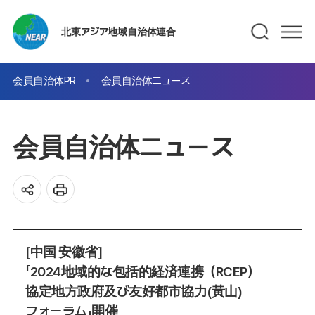
北東アジア地域自治体連合
会員自治体PR
会員自治体ニュース
会員自治体ニュース
[中国 安徽省]
「2024地域的な包括的経済連携（RCEP）
協定地方政府及び友好都市協力(黃山)
フォーラム」開催