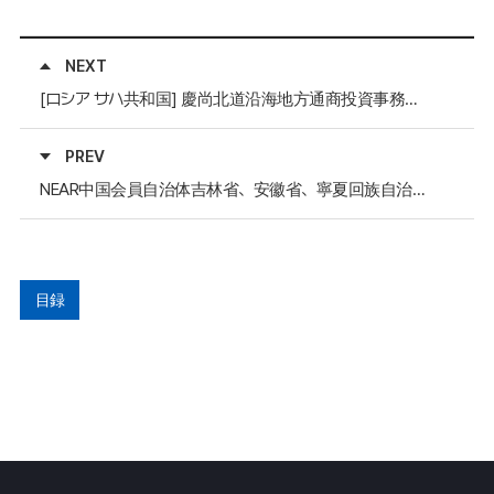
NEXT
[ロシア サハ共和国] 慶尚北道沿海地方通商投資事務所所長、サハ共和国訪問
PREV
NEAR中国会員自治体吉林省、安徽省、寧夏回族自治区の党書記交代
目録