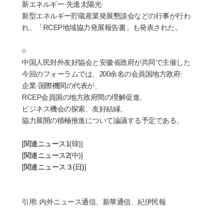
新エネルギー
·
先進太陽光
·
新型エネルギー貯蔵産業発展懇談会などの行事が行わ
れ、「
RCEP
地域協力
発展報告書」も発表された。
○
中国人民
対外友好協会と安徽省政府が共同で主催した
今回のフォーラムでは、
200
余名の会員国地方政府
·
企業
·
国際機関の代表が、
RCEP
会員
国の地方政府間の理解促進、
ビジネス機会の探索、友好結縁、
協力展開の積極推進について論議する予定である。
[
関連ニュース
1
(
韓
)
]
[
関連ニュース
2
(
中
)
]
[
関連ニュース３
(
日
)
]
引用
:
内外ニュース通信、新華通信、紀伊民報