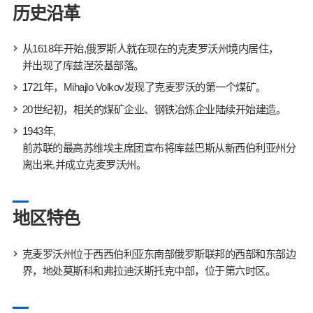
历史沿革
从1618年开始,俄罗斯人就在现在的克麦罗沃州境内居住，
并出现了库兹涅茨基部落。
1721年，Mihajlo Volkov发现了克麦罗沃的第一个煤矿。
20世纪初，相关的煤矿企业、钢铁冶炼企业陆续开始建造。
1943年,
前苏联的最高苏维埃主席团宣布将库兹巴斯从新西伯利亚州分
离出来,并成立克麦罗沃州。
地区特色
克麦罗沃州位于西西伯利亚东南部俄罗斯联邦的西部和东部边
界，地处莫斯科和弗拉迪沃斯托克中部，位于第六时区。