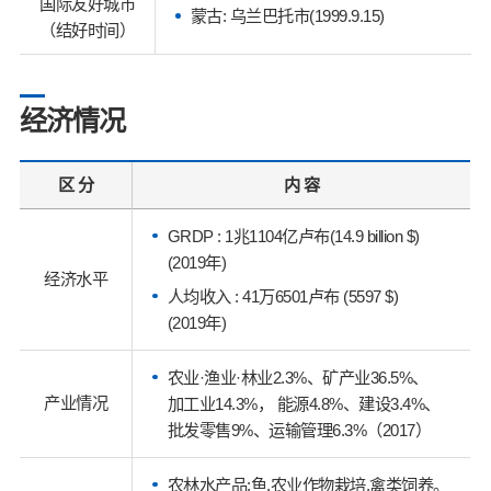
国际友好城市
蒙古: 乌兰巴托市(1999.9.15)
（结好时间）
经济情况
区 分
内 容
GRDP : 1兆1104亿卢布(14.9 billion $)
(2019年)
经济水平
人均收入 : 41万6501卢布 (5597 $)
(2019年)
农业·渔业·林业2.3%、矿产业36.5%、
产业情况
加工业14.3%， 能源4.8%、建设3.4%、
批发零售9%、运输管理6.3%（2017）
农林水产品:鱼,农业作物栽培,禽类饲养。