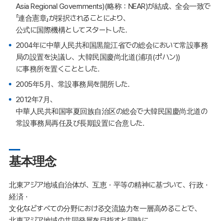
Asia Regional Governments)(略称：NEAR)が結成、全会一致で
「連合憲章」が採択されることにより、
公式に国際機構としてスタートした.
2004年に中華人民共和国黒龍江省での総会において常設事務
局の設置を決議し、大韓民国慶尚北道(浦項(ポハン))
に事務所を置くこととした.
2005年5月、常設事務局を開所した.
2012年7月、
中華人民共和国寧夏回族自治区の総会で大韓民国慶尚北道の
常設事務局再任及び長期設置に合意した.
基本理念
北東アジア地域自治体が、互恵・平等の精神に基づいて、行政・
経済・
文化などすべての分野における交流協力を一層高めることで、
北東アジア地域の共同発展を目指すと同時に、