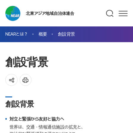
北東アジア地域自治体連合
NEARとは？
概要
創設背景
創設背景
創設背景
対立と緊張から友好と協力へ
世界は、交通・情報通信施設の拡充と、