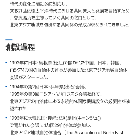
時代の変化に能動的に対応し、
来る21世紀環太平洋時代における共同繁栄と発展を目指すため
、交流協力を主導していく共同の窓口として、
北東アジア地域を包摂する共同体の形成が求められてきました.
創設過程
1993年に日本･島根県(松江)で開かれた中国、日本、韓国、
ロシア4カ国の自治体の首長が参加した北東アジア地域自治体
会議がスタートした.
1994年の第2回日本･兵庫県(出石)会議、
1995年の第3回ロシア･ハバロフスク会議を経て、
北東アジアの自治体による永続的な国際機構設立の必要性が確
認された.
1996年に大韓民国･慶尚北道(慶州(キョンジュ))
で開かれた会議に4カ国29自治体が参加し、
北東アジア地域自治体連合（The Association of North East