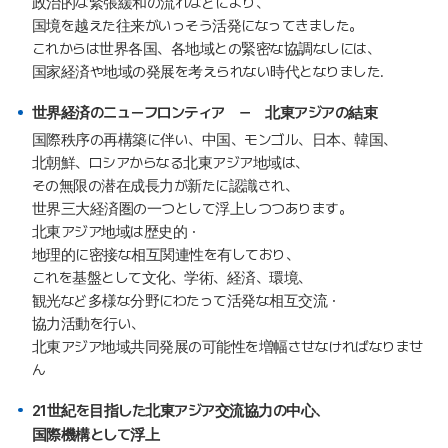
政治的な緊張緩和の流れなどにより、
国境を越えた往来がいっそう活発になってきました。
これからは世界各国、各地域との緊密な協調なしには、
国家経済や地域の発展を考えられない時代となりました.
世界経済のニューフロンティア － 北東アジアの結束
国際秩序の再構築に伴い、中国、モンゴル、日本、韓国、
北朝鮮、ロシアからなる北東アジア地域は、
その無限の潜在成長力が新たに認識され、
世界三大経済圏の一つとして浮上しつつあります。
北東アジア地域は歴史的・
地理的に密接な相互関連性を有しており、
これを基盤として文化、学術、経済、環境、
観光など多様な分野にわたって活発な相互交流・
協力活動を行い、
北東アジア地域共同発展の可能性を増幅させなければなりませ
ん
21世紀を目指した北東アジア交流協力の中心、
国際機構として浮上