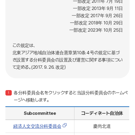
一部改定 2011年 7月 19日
一部改定 2013年 9月 11日
一部改定 2017年 9月 26日
一部改定 2018年 10月 29日
一部改定 2023年 10月 25日
この規定は、
北東アジア地域自治体連合憲章第10条４号の規定に基づ
き設置する分科委員会の設置及び運営に関する事項につい
て定める｡(2017. 9. 26. 改定）
第1条(設置)
北東アジア地域自治体連合の総会或いは高位級実務
各分科委員会名をクリックすると当該分科委員会のホームペ
委員会において提案された個別のプロジェクトあるい
ージへ移動します。
は課題(以下「個別プロジェクト」という｡)について、
その円滑な推進を支援するため、
Subcommittee
コーディネート自治体
分野ごとに分科委員会を置く｡(2017. 9. 26. 改定）
経済人文交流分科委員会
慶尚北道
第2条(分科委員会の種類及び名称)