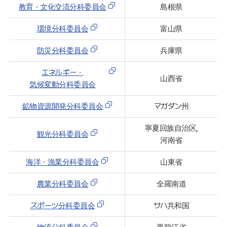
分科委員会の種類及び名称は、次のとおりとする。
教育・文化交流分科委員会
島根県
1. 経済・人文交流分科委員会(2013. 9. 11. 名称変更）
環境分科委員会
富山県
2. 環境分科委員会
3. 教育・文化交流分科委員会(2008. 9. 2. 統合）
防災分科委員会
兵庫県
4. 防災分科委員会
エネルギー・
山西省
5. 削除(2017. 9. 26.）
気候変動分科委員会
6. 削除(2017. 9. 26.）
鉱物資源開発分科委員会
マガダン州
7. 海洋・漁業分科委員会(2008. 9. 2. 新設）
8. 観光分科委員会(2008. 9. 2. 新設）
寧夏回族自治区,
観光分科委員会
河南省
9. 鉱物資源開発分科委員会(2010. 10. 28. 新設、
2017. 9. 26. 改定）
海洋・漁業分科委員会
山東省
10. エネルギー・気候変動分科委員会(2010. 10. 28.
農業分科委員会
全羅南道
新設）
11. 削除(2017. 9. 26.）
スポーツ分科委員会
サハ共和国
12. 生命・医療産業分科委員会(2011. 7. 19. 新設）