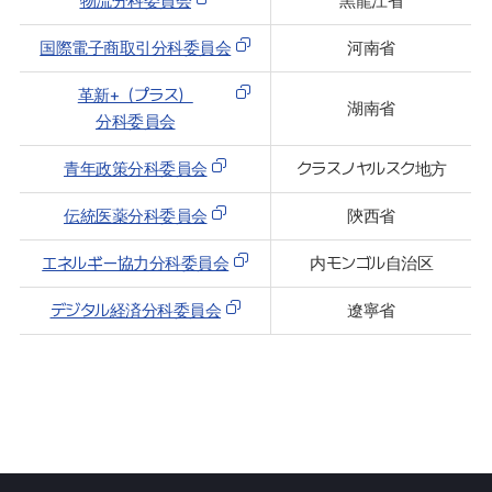
物流分科委員会
黒龍江省
13. 農業分科委員会(2011. 7. 19. 新設）
14. スポーツ分科委員会(2013. 9. 11. 新設）
国際電子商取引分科委員会
河南省
15. 物流分科委員会(2017. 9. 26. 新設)
革新+（プラス）
湖南省
16. 国際人材交流分科委員会(2017. 9. 26. 新設)
分科委員会
17. 国際電子商取引分科委員会(2017. 9. 26. 新設)
青年政策分科委員会
クラスノヤルスク地方
18. 革新プラス分科委員会(2018. 10. 29. 新設)
19. 青年政策分科委員会(2018. 10. 29. 新設)
伝統医薬分科委員会
陝西省
20．伝統医薬分科委員会(2018. 10.29. 新設)
エネルギー協力分科委員会
内モンゴル自治区
21．エネルギー協力分科委員会(2023. 10. 25. 新設)
デジタル経済分科委員会
遼寧省
22．デジタル経済分科委員会(2023. 10. 25. 新設)
第3条(機能)
① 各分科委員会は、
提案自治体が主体となって実施する個別プロジェクト
の円滑かつ効果的な 推進を図るため、
自治体間の意見調整、