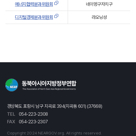
21. 에너지협력분과위원회 <신설 2023.10.25>
에너지협력분과위원회
네이멍구자치구
22. 디지털경제분과위원회 <신설2023.10.25>
디지털경제분과위원회
랴오닝성
제3조(기능)
① 각 분과위원회는 개별프로젝트의 원활하고 효과적인
추진을 위해 자치단체간의 의견조정, 사업계획의 구체화 및
실현방법 등에 대해 검토 협의한다.<개정 2017. 9.26.>
② 각 분과위원회는 개별 프로젝트를 조정하여 검토 협의한
결과를 고위급 실무위원회에 보고한다.<개정 2017. 9.26.>
제4조(구성)
각 분과위원회는 각 분과위원회의 담당분야에 관심을 가지는
자치단체 담당부․국의 과장급 직원으로 구성한다.
제5조(운영)
경상북도 포항시 남구 지곡로 394(지곡동 601) (37668)
TEL
054-223-2308
① 각 분과위원회에 호선에 의해 분과위원회의 연락, 조정,
FAX
054-223-2307
운영을 담당하는 자치단체(이하「코디네이트 자치단체」라고
한다)를 둔다.<개정 2017. 9.26.>
Copyright 2024 NEARGOV.org. All rights reserved.