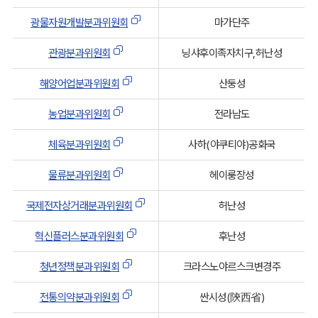
8. 관광분과위원회 <신설 2008. 9. 2.>
광물자원개발분과위원회
마가단주
9. 광물자원개발분과위원회 <신설 2010. 10. 28. 개정
관광분과위원회
닝샤후이족자치구,허난성
2017.9.26>
10. 에너지․기후변화분과위원회 <신설 2010. 10. 28.>
해양어업분과위원회
산둥성
11. 삭제<2017. 9. 26.>
농업분과위원회
전라남도
12. 생명․의료산업분과위원회 <신설 2011. 7. 19.>
체육분과위원회
사하(야쿠티야)공화국
13. 농업분과위원회 <신설 2011. 7. 19.>
14. 체육분과위원회 <신설 2013. 9. 11.>
물류분과위원회
헤이룽장성
15. 물류분과위원회 <신설 2017. 9. 26.>
국제전자상거래분과위원회
허난성
16. 국제인재교류분과위원회 <신설 2017. 9. 26.>
17. 국제전자상거래분과위원회 <신설 2017. 9. 26.>
혁신플러스분과위원회
후난성
18. 혁신플러스분과위원회 <신설 2018. 10. 29.>
청년정책분과위원회
크라스노야르스크변경주
19. 청년정책분과위원회 <신설 2018. 10. 29.>
전통의약분과위원회
싼시성(陝西省)
20. 전통의약분과위원회 <신설 2018. 10. 29.>