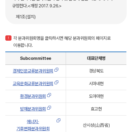
규정한다.<개정 2017. 9.26.>
제1조(설치)
동북아시아지방정부연합 총회 또는 고위급 실무위원회에서
제안된 개별 프로젝트 혹은 과제(이하「개별 프로젝트」라고
각 분과위원회명을 클릭하시면 해당 분과위원회의 페이지로
한다)에 대하여, 그 원활한 추진을 지원하기 위해 분야별로
이동합니다.
분과위원회를 둔다.<개정 2017. 9.26.>
Subcommittee
대표단체명
제2조(분과위원회의 종류 및 명칭) 분과위원회의 종류 및
명칭은 다음과 같이 한다.
경제인문교류분과위원회
경상북도
1. 경제․인문교류분과위원회 <명칭변경 2013. 9. 11.>
교육문화교류분과위원회
시마네현
2. 환경분과위원회
3. 교육․문화교류분과위원회 <통합 2008. 9. 2.>
환경분과위원회
도야마현
4. 방재분과위원회
방재분과위원회
효고현
5. 삭제<2017. 9. 26.>
6. 삭제<2017. 9. 26.>
에너지·
산시성(山西省)
기후변화분과위원회
7. 해양․어업분과위원회 <신설 2008. 9. 2.>