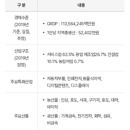
구 분
내용
경제수준
GRDP : 113,564,245백만원
(2019년
기준, 실질,
1인당 지역총생산 : 52,402천원
추정)
산업구조
서비스업 62.5% 광업 제조업26.7% 건설업
(2019년
10.1% 농림어업 0.7%
잠정)
자동차부품, 인쇄전자,동물식의약,
주요특화산업
디지털콘텐츠, 디스플레이
농산물 : 인삼, 포도, 사과, 구기자, 호도, 대하,
바지락
공산품 : 기계금속, 전기전자, 화학, 섬유,
주요산품
비금속