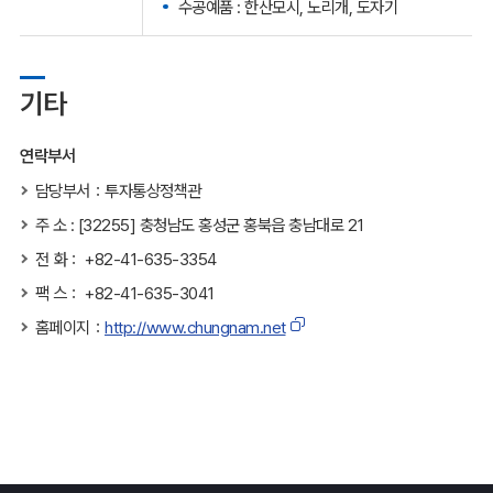
수공예품 : 한산모시, 노리개, 도자기
기타
연락부서
담당부서：투자통상정책관
주 소 : [32255] 충청남도 홍성군 홍북읍 충남대로 21
전 화： +82-41-635-3354
팩 스： +82-41-635-3041
홈페이지：
http://www.chungnam.net