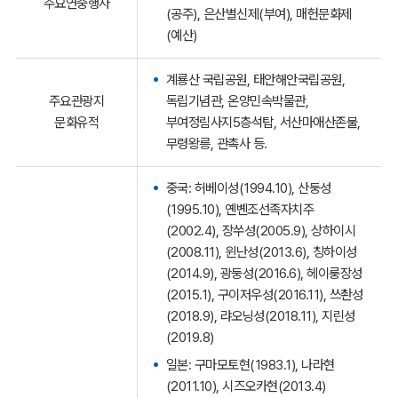
주요연중행사
(공주), 은산별신제(부여), 매헌문화제
(예산)
계룡산 국립공원, 태안해안국립공원,
주요관광지
독립기념관, 온양민속박물관,
문화유적
부여정림사지5층석탑, 서산마애산존불,
무령왕릉, 관촉사 등.
중국: 허베이성(1994.10), 산둥성
(1995.10), 옌볜조선족자치주
(2002.4), 장쑤성(2005.9), 상하이시
(2008.11), 윈난성(2013.6), 칭하이성
(2014.9), 광둥성(2016.6), 헤이룽장성
(2015.1), 구이저우성(2016.11), 쓰촨성
(2018.9), 랴오닝성(2018.11), 지린성
(2019.8)
일본: 구마모토현(1983.1), 나라현
(2011.10), 시즈오카현(2013.4)