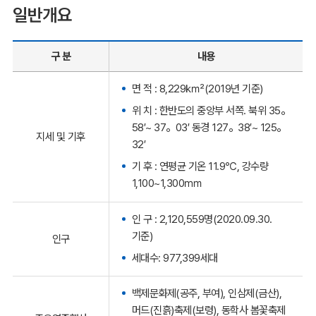
일반개요
구 분
내용
면 적 : 8,229㎢(2019년 기준)
위 치 : 한반도의 중앙부 서쪽. 북위 35。
58′~ 37。03′ 동경 127。38′~ 125。
지세 및 기후
32′
기 후 : 연평균 기온 11.9℃, 강수량
1,100~1,300㎜
인 구 : 2,120,559명(2020.09.30.
기준)
인구
세대수: 977,399세대
백제문화제(공주, 부여), 인삼제(금산),
머드(진흙)축제(보령), 동학사 봄꽃축제