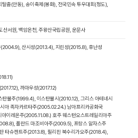
탈춤(안동), 송이축제(봉화), 전국민속 투우대회(청도),
 도산서원, 백암온천, 주왕산국립공원, 운문사
004.9), 산시성(2013.4), 지린성(2015.8), 후난성
8.11)
17.12), 까마우성(2017.12)
스탄불주(1999.4), 이스탄불시(2010.12), 그리스 아테네시
인도네시아 족자카르타주(2005.02.24.) 남아프리카공화국
스티야이레온주(2005.11.08.) 호주 웨스턴오스트레일리아주
008.8), 폴란드 마조비아주(2009.5), 프랑스 알자스주
키스탄 타슈켄트주(2013.8), 필리핀 북수리가오주(2018.4),