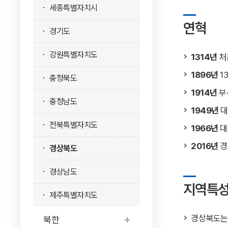
세종특별자치시
연혁
경기도
강원특별자치도
1314년
처
1896년
1
충청북도
1914년
부·
충청남도
1949년
대
전북특별자치도
1966년
대
2016년
경
경상북도
경상남도
지역특
제주특별자치도
경상북도는 
북한