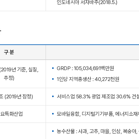
인도네시아 서자바주(2018.5.)
황
구 분
GRDP : 105,034,691백만원
2019년 기준, 실질,
추정)
1인당 지역총생산 : 40,272천원
 (2019년 잠정)
서비스업 58.3% 광업 제조업 30.6% 건
주요특화산업
모바일융합, 디지털기기부품, 에너지소재부
농수산물 : 사과, 고추, 마을, 인삼, 복숭아