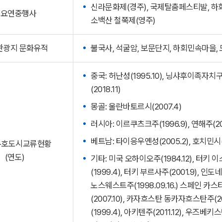
신라문화제(경주), 국제탈춤페스티발, 하회
주요연중행사
소백산 철쭉제(영주)
관광지 문화유적
불국사, 석굴암, 보문단지, 하회민속마을,
중국: 허난성(1995.10), 닝샤후이족자치구(2
(2018.11)
몽골: 울란바토르시(2007.4)
러시아: 이르쿠츠크주(1996.9), 연해주(201
베트남: 타이응우옌성(2005.2), 호치민시(20
우호도시교류현황
(연도)
기타: 미국 오하이오주(1984.12), 터키 이
(1999.4), 터키 부르사주(2001.9), 
노스웨스트주(1998.09.16.) 스페인 카
(2007.10), 카자흐스탄 동카자흐스탄주(2
(1999.4), 아키텐주(2011.12), 우즈베