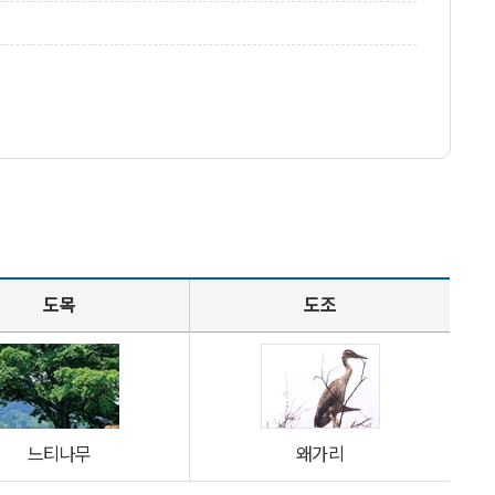
도목
도조
느티나무
왜가리