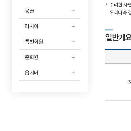
수려한 자연
몽골
우리나라 경
러시아
일반개
특별회원
준회원
옵서버