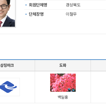
회원단체명
경상북도
단체장명
이철우
상징마크
도화
백일홍