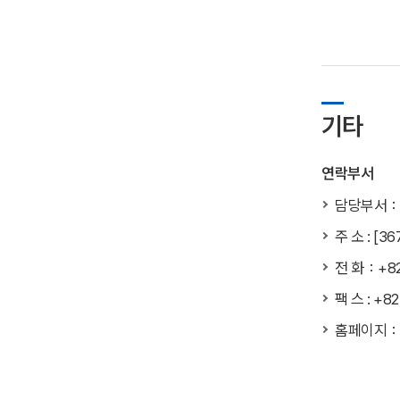
기타
연락부서
담당부서：
주 소 : [
전 화：+82
팩 스 : +8
홈페이지