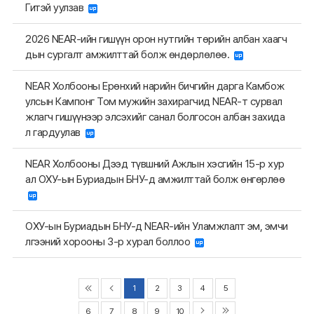
Гитэй уулзав
2026 NEAR-ийн гишүүн орон нутгийн төрийн албан хаагч
дын сургалт амжилттай болж өндөрлөлөө.
NEAR Холбооны Ерөнхий нарийн бичгийн дарга Камбож
улсын Кампонг Том мужийн захирагчид NEAR-т сурвал
жлагч гишүүнээр элсэхийг санал болгосон албан захида
л гардуулав
NEAR Холбооны Дээд түвшний Ажлын хэсгийн 15-р хур
ал ОХУ-ын Буриадын БНУ-д амжилттай болж өнгөрлөө
ОХУ-ын Буриадын БНУ-д NEAR-ийн Уламжлалт эм, эмчи
лгээний хорооны 3-р хурал боллоо
1
2
3
4
5
6
7
8
9
10