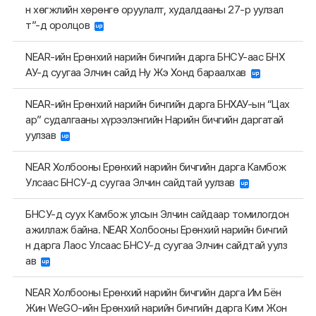
н хөгжлийн хөрөнгө оруулалт, худалдааны 27-р уулзал
т”-д оролцов
NEAR-ийн Ерөнхий нарийн бичгийн дарга БНСУ-аас БНХ
АУ-д суугаа Элчин сайд Ну Жэ Хонд бараалхав
NEAR-ийн Ерөнхий нарийн бичгийн дарга БНХАУ-ын “Цах
ар” судалгааны хүрээлэнгийн Нарийн бичгийн даргатай
уулзав
NEAR Холбооны Ерөнхий нарийн бичгийн дарга Камбож
Улсаас БНСУ-д суугаа Элчин сайдтай уулзав
БНСУ-д суух Камбож улсын Элчин сайдаар томилогдон
ажиллаж байна. NEAR Холбооны Ерөнхий нарийн бичгий
н дарга Лаос Улсаас БНСУ-д суугаа Элчин сайдтай уулз
ав
NEAR Холбооны Ерөнхий нарийн бичгийн дарга Им Бён
Жин WeGO-ийн Ерөнхий нарийн бичгийн дарга Ким Жон