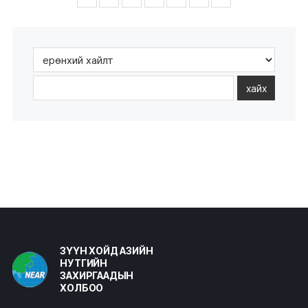
хайх
ЗҮҮН ХОЙД АЗИЙН
НУТГИЙН
ЗАХИРГААДЫН
ХОЛБОО