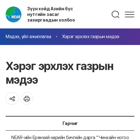
Зүүн хойд Азийн бүс
нутгийн засаг
захиргаадын холбоо
Мэдээ, үйл ажиллагаа
Хэрэг эрхлэх газрын мэдээ
Хэрэг эрхлэх газрын
мэдээ
Гарчиг
NEAR-ийн Ерөнхий нарийн бичгийн дарга “Чинхайн ногоо