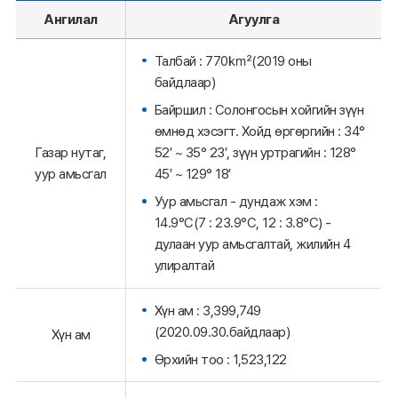
Ангилал
Агуулга
Талбай : 770㎢(2019 оны
байдлаар)
Байршил : Солонгосын хойгийн зүүн
өмнөд хэсэгт. Хойд өргөргийн : 34°
52′ ~ 35° 23′, зүүн уртрагийн : 128°
Газар нутаг,
45′ ~ 129° 18′
уур амьсгал
Уур амьсгал - дундаж хэм :
14.9°C(7 : 23.9°C, 12 : 3.8°C) -
дулаан уур амьсгалтай, жилийн 4
улиралтай
Хүн ам : 3,399,749
(2020.09.30.байдлаар)
Хүн ам
Өрхийн тоо : 1,523,122