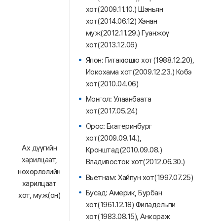
хот(2009.11.10.) Шэньян
хот(2014.06.12) Хэнан
муж(2012.11.29.) Гуанжоү
хот(2013.12.06)
Япон: Гитакюшю хот(1988.12.20),
Иокохама хот(2009.12.23.) Кобэ
хот(2010.04.06)
Монгол: Улаанбаата
хот(2017.05.24)
Орос: Екатеринбург
хот(2009.09.14.),
Ах дүүгийн
Кронштад(2010.09.08.)
харилцаат,
Владивосток хот(2012.06.30.)
нөхөрлөлийн
Вьетнам: Хайпун хот(1997.07.25)
харилцаат
Бусад: Америк, Бурбан
хот, муж(он)
хот(1961.12.18) Филадельпи
хот(1983.08.15), Анкораж