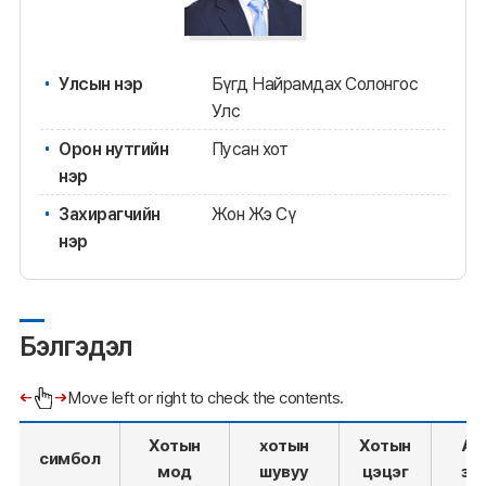
Улсын нэр
Бүгд Найрамдах Солонгос
Улс
Орон нутгийн
Пусан хот
нэр
Захирагчийн
Жон Жэ Сү
нэр
Бэлгэдэл
Move left or right to check the contents.
Хотын
хотын
Хотын
Ам
симбол
мод
шувуу
цэцэг
за