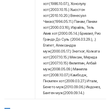
хот(1986.10.07.), Хонолулу
хот(2003.10.15.) Хьюстон
хот(2010.10.20.) Венесуэл
Чакао(1994.05.11.) Панам, Панам
хот(2000.03.16), Израйль, Тель
Авив хот(2000.05.14.) Бриазил, Рио
Грандэ До Суль (2004.03.29.), .)
Египет, Александра
муж(2000.05.17.) Энэтхэг, Колката
хот(2007.10.15.) Мексик, Мерида
хот(2007.10.15) Филиппин, Албай
муж(2008.05.09.) Манилла
хот(2008.10.07.) Камбодж,
Пномпен хот(2009.03.27.) Итали,
Бенето муж(2010.09.06.) Индонез,
Бантен муж(2009.09.14.)