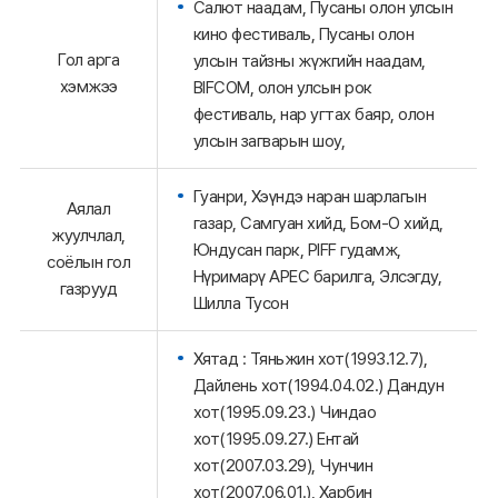
Салют наадам, Пусаны олон улсын
кино фестиваль, Пусаны олон
Гол арга
улсын тайзны жүжгийн наадам,
хэмжээ
BIFCOM, олон улсын рок
фестиваль, нар угтах баяр, олон
улсын загварын шоу,
Гуанри, Хэүндэ наран шарлагын
Аялал
газар, Самгуан хийд, Бом-О хийд,
жуулчлал,
Юндусан парк, PIFF гудамж,
соёлын гол
Нүримарү APEC барилга, Элсэгду,
газрууд
Шилла Тусон
Хятад : Тяньжин хот(1993.12.7),
Дайлень хот(1994.04.02.) Дандун
хот(1995.09.23.) Чиндао
хот(1995.09.27.) Ентай
хот(2007.03.29), Чунчин
хот(2007.06.01.), Харбин