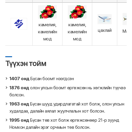
камелия,
камелия,
цахлай
Mack
камелийн
камелийн
мод
мод
Түүхэн тойм
1407 онд
Бүсан боомт нээгдсэн
1876 онд
олон улсын боомт өргөжсөн нь хөгжлийн түүчээ
болсон.
1963 онд
Бүсан шууд удирдлагатай хот болж, олон улсын
худалдаа, далайн аялал жуулчлалын хот болсон.
1995 онд
Бүсан төв хот болж өргөжсөнөөр 21-р зуунд
Номхон далайн эрэг орчмын төв болсон.