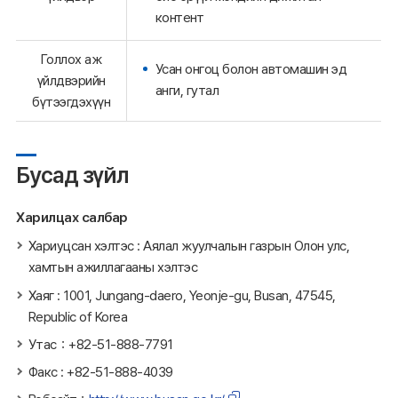
контент
Голлох аж
Усан онгоц болон автомашин эд
үйлдвэрийн
анги, гутал
бүтээгдэхүүн
Бусад зүйл
Харилцах салбар
Хариуцсан хэлтэс : Аялал жуулчалын газрын Олон улс,
хамтын ажиллагааны хэлтэс
Хаяг : 1001, Jungang-daero, Yeonje-gu, Busan, 47545,
Republic of Korea
Утас：+82-51-888-7791
Факс : +82-51-888-4039