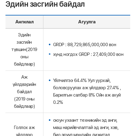
Эдийн засгийн байдал
Ангилал
Агуулга
Эдийн
засгийн
GRDP : 88,729,865,000,000 вон
түвшин(2019
хүнд ногдох GRDP : 27,409,000 вон
оны
байдлаар)
Аж
Үйлчилгээ 64.4% Уул уурхай,
үйлдвэрийн
боловсруулах аж үйлдвэр 27.4% ,
байдал
Барилгын салбар 8% Ойн аж ахуй
(2019 оны
0.2%
байдлаар)
оюун ухаант техникийн эд анги,
Голлох аж
маш нарийвчлалтай эд анги, хэв,
үйлдвэр
био эрүүл мэндийн дижитал