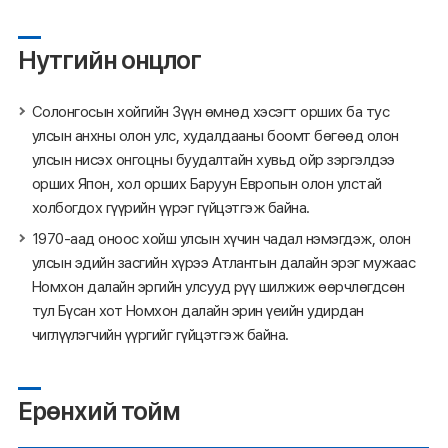
Нутгийн онцлог
Солонгосын хойгийн Зүүн өмнөд хэсэгт орших ба тус
улсын анхны олон улс, худалдааны боомт бөгөөд олон
улсын нисэх онгоцны буудалтайн хувьд ойр зэргэлдээ
орших Япон, хол орших Баруун Европын олон улстай
холбогдох гүүрийн үүрэг гүйцэтгэж байна.
1970-аад оноос хойш улсын хүчин чадал нэмэгдэж, олон
улсын эдийн засгийн хүрээ Атлантын далайн эрэг мужаас
Номхон далайн эргийн улсууд рүү шилжиж өөрчлөгдсөн
тул Бүсан хот Номхон далайн эрин үеийн удирдан
чиглүүлэгчийн үүргийг гүйцэтгэж байна.
Ерөнхий тойм