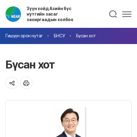
Зүүн хойд Азийн бүс
нутгийн засаг
захиргаадын холбоо
Гишүүн орон нутаг
БНСУ
Бүсан хот
Бүсан хот