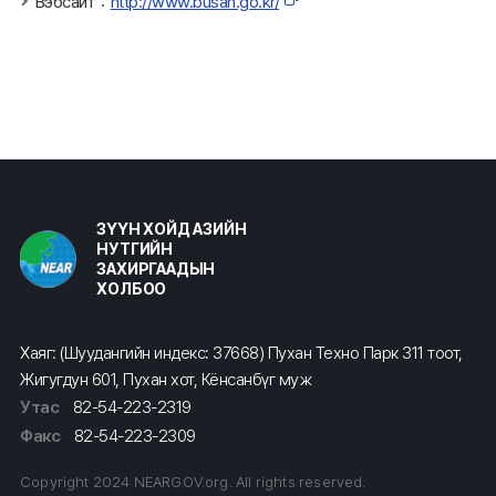
Вэбсайт：
http://www.busan.go.kr/
ЗҮҮН ХОЙД АЗИЙН
НУТГИЙН
ЗАХИРГААДЫН
ХОЛБОО
Хаяг: (Шуудангийн индекс: 37668) Пухан Техно Парк 311 тоот,
Жигугдун 601, Пухан хот, Кёнсанбүг муж
Утас
82-54-223-2319
Факс
82-54-223-2309
Copyright 2024 NEARGOV.org. All rights reserved.