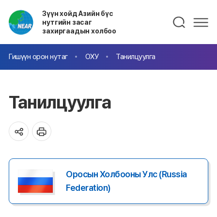
Зүүн хойд Азийн бүс
нутгийн засаг
захиргаадын холбоо
Гишүүн орон нутаг
ОХУ
Танилцуулга
Танилцуулга
Оросын Холбооны Улс (Russia
Federation)