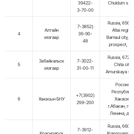
39422-
Chuldum str.,
3-70-00
Russia, 6560
7-3852)
Алтайн
Altai region
4
36-90-
хязгаар
Barnaul city, L
48
prospect, d. 
Russia, 6720
Забайкальск
7-3022-
5
Chita city,
хязгаар
31-00-11
Amurskaya str.
Россия,
Республик
+7(3902)
6
Хакасын БНУ
Хакасия,
299-200
г.Абакан, пр
Ленина, д. 
Russia, 6600
7-3912-
Красноярск
Krasnoyarsk kr