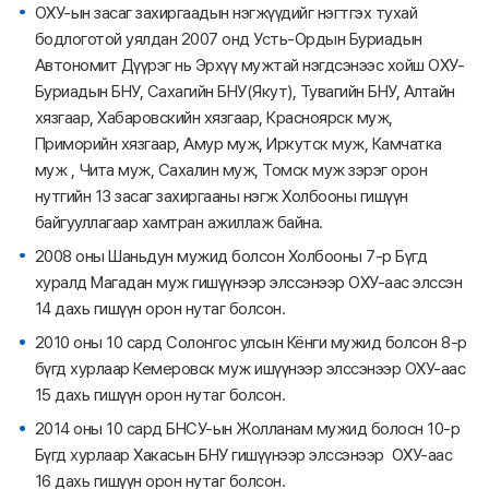
ОХУ-ын засаг захиргаадын нэгжүүдийг нэгтгэх тухай
бодлоготой уялдан 2007 онд Усть-Ордын Буриадын
Автономит Дүүрэг нь Эрхүү мужтай нэгдсэнээс хойш ОХУ-
Буриадын БНУ, Сахагийн БНУ(Якут), Тувагийн БНУ, Алтайн
хязгаар, Хабаровскийн хязгаар, Красноярск муж,
Приморийн хязгаар, Амур муж, Иркутск муж, Камчатка
муж , Чита муж, Сахалин муж, Томск муж зэрэг орон
нутгийн 13 засаг захиргааны нэгж Холбооны гишүүн
байгууллагаар хамтран ажиллаж байна.
2008 оны Шаньдун мужид болсон Холбооны 7-р Бүгд
хуралд Магадан муж гишүүнээр элссэнээр ОХУ-аас элссэн
14 дахь гишүүн орон нутаг болсон.
2010 оны 10 сард Солонгос улсын Кёнги мужид болсон 8-р
бүгд хурлаар Кемеровск муж ишүүнээр элссэнээр ОХУ-аас
15 дахь гишүүн орон нутаг болсон.
2014 оны 10 сард БНСУ-ын Жолланам мужид болосн 10-р
Бүгд хурлаар Хакасын БНУ гишүүнээр элссэнээр ОХУ-аас
16 дахь гишүүн орон нутаг болсон.