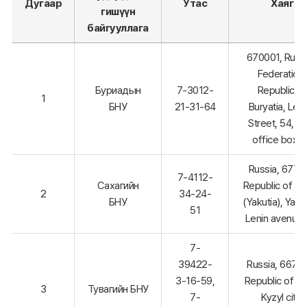
Дугаар
Утас
Хаяг
гишүүн
байгууллага
670001, Russ
Federation,
Буриадын
7-3012-
Republic of
1
БНУ
21-31-64
Buryatia, Len
Street, 54, p
office box 
Russia, 67701
7-4112-
Сахагийн
Republic of S
2
34-24-
БНУ
(Yakutia), Yaku
51
Lenin avenue,
7-
39422-
Russia, 6670
3-16-59,
Republic of Tu
3
Тувагийн БНУ
7-
Kyzyl city,