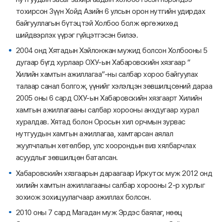
тохирсон Зүүн Хойд Азийн 6 улсын орон нутгийн удирдах
байгууллагын бүтэцтэй Холбоо болж өргөжихөд
шийдвэрлэх үүрэг гүйцэтгэсэн билээ.
2004 онд Хятадын Хэйлонжан мужид болсон Холбооны 5
дугаар бүгд хурлаар ОХУ-ын Хабаровскийн хязгаар “
Хилийн хамтын ажиллагаа”-ны салбар хороо байгуулах
талаар санал болгож, үүнийг хэлэлцэн зөвшилцсөний дараа
2005 оны 6 сард ОХУ-ын Хабаровскийн хязгаарт Хилийн
хамтын ажиллагааны салбар хорооны анхдугаар хурал
хуралдав. Хятад болон Оросын хил орчмын зурвас
нутгуудын хамтын ажиллагаа, хамтарсан аялал
жуулчлалын хөтөлбөр, улс хоорондын виз хялбарчлах
асуудлыг зөвшилцөн баталсан.
Хабаровскийн хязгаарын дараагаар Иркутск муж 2012 онд
хилийн хамтын ажиллагааны салбар хорооны 2-р хурлыг
зохиож зохицуулагчаар ажиллах болсон.
2010 оны 7 сард Магадан муж Эрдэс баялаг, нөөц