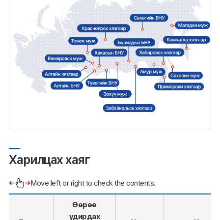
Харилцах хаяг
Move left or right to check the contents.
Өөрөө
удирдах