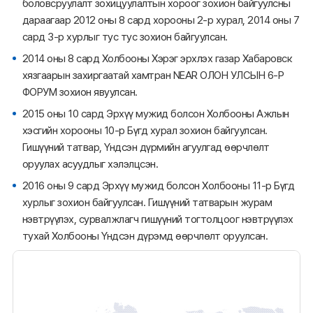
боловсруулалт зохицуулалтын хороог зохион байгуулсны
дараагаар 2012 оны 8 сард хорооны 2-р хурал, 2014 оны 7
сард 3-р хурлыг тус тус зохион байгуулсан.
2014 оны 8 сард Холбооны Хэрэг эрхлэх газар Хабаровск
хязгаарын захиргаатай хамтран NEAR ОЛОН УЛСЫН 6-Р
ФОРУМ зохион явуулсан.
2015 оны 10 сард Эрхүү мужид болсон Холбооны Ажлын
хэсгийн хорооны 10-р Бүгд хурал зохион байгуулсан.
Гишүүний татвар, Үндсэн дүрмийн агуулгад өөрчлөлт
оруулах асуудлыг хэлэлцсэн.
2016 оны 9 сард Эрхүү мужид болсон Холбооны 11-р Бүгд
хурлыг зохион байгуулсан. Гишүүний татварын журам
нэвтрүүлэх, сурвалжлагч гишүүний тогтолцоог нэвтрүүлэх
тухай Холбооны Үндсэн дүрэмд өөрчлөлт оруулсан.