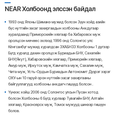
NEAR Холбоонд элссэн байдал
1993 онд Японы Шиманэ мужид болсон Зүүн хойд азийн
бүс нутгийн засаг захиргаадын холбооны Анхдугаар
хуралдаанд Приморскийн хязгаар ба Хабаровск муж
оролцсон мөчөөс эхлээд 1996 онд Солонгос улс
Кёнгсанбүг мужид хуралдсан ЗХАБНЗЗ Холбооны 1 дүгээр
Бүгд хуралд дахин оролцож Буриадын БНУ, Сахагийн
БНУ(Якут), Хабаровскийн хязгаар, Приморийн хязгаар,
Амур муж, Иркутск муж, Камчатка муж, Сахалин муж,
Чита муж, Усть-Ордын Буриадын Автономит Дүүрэг зэрэг
ОХУ-ын 10 гаруй орон нутгийн засаг захиргааны
байгууллагууд холбооны анхдагч гишүүд болсон .
Үүнээс хойш 2006 онд Солонгос улсын Пусан хотод
болсон Холбооны 6 Бүгд хурлаар Тувагийн БНУ, Алтайн
хязгаар, Красноярск муж, Томск мужууд шинээр гишүүн
болов.