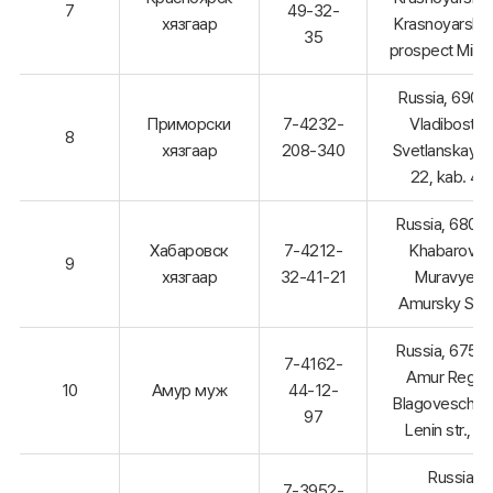
7
49-32-
хязгаар
Krasnoyarsk ci
35
prospect Mira,
Russia, 69011
Приморски
7-4232-
Vladibostok
8
хязгаар
208-340
Svetlanskaya s
22, kab. 41
Russia, 6800
Хабаровск
7-4212-
Khabarovsk
9
хязгаар
32-41-21
Muravyev-
Amursky St., 
Russia, 6750
7-4162-
Amur Region
10
Амур муж
44-12-
Blagoveschen
97
Lenin str., 1
Russia,
7-3952-