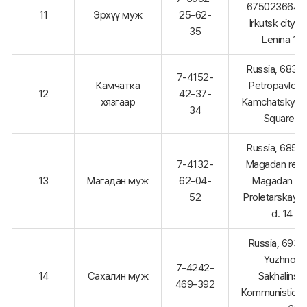
67502366402
11
Эрхүү муж
25-62-
Irkutsk city, st
35
Lenina 1a
Russia, 6830
7-4152-
Камчатка
Petropavlovs
12
42-37-
хязгаар
Kamchatsky, L
34
Square,1
Russia, 6850
7-4132-
Magadan regi
13
Магадан муж
62-04-
Magadan cit
52
Proletarskaya s
d. 14
Russia, 69301
Yuzhno-
7-4242-
14
Сахалин муж
Sakhalinsk,
469-392
Kommunistich