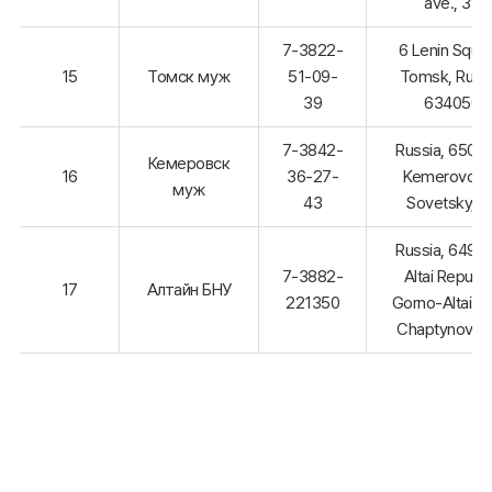
ave., 39
7-3822-
6 Lenin Squar
15
Томск муж
51-09-
Tomsk, Russi
39
634050
7-3842-
Russia, 6500
Кемеровск
16
36-27-
Kemerovo, p
муж
43
Sovetsky, 6
Russia, 6490
7-3882-
Altai Republi
17
Алтайн БНУ
221350
Gorno-Altaisk,
Chaptynova, 