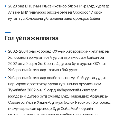
2023 онд БНСУ-ын Үльсан хотноо блсон 14-р Бүгд хурлаар
Алтайн БНУ гишүүнээр элссэн бөгөөд Оросоос 17 орон
нутаг тус Холбооны үйл ажиллагаанд оролцож байна
Гол үйл ажиллагаа
2002~2004 оны хооронд ОХУ-ын Хабаровскийн хязгаар нь
Холбооны тэргүүлэгч байгууллагаар ажиллаж байсан ба
2002 оны 9 сард Холбооны 4 дүгээр бүгд хурлыг ОХУ-ын
Хабаровскийн хязгаарт зохион байгуулсан.
Хабаровскийн хязгаар холбооны гишүүн байгууллагуудын
цар хүрээг өргөтгөхөд чухал хувь нэмэр оруулсан юм.
Тухайлбал 2002 оны 9 сард Хабаровскийн хязгаарт
нээгдсэн 4 дүгээр бүгд хуралд Бүгд Найрамдах Ардчилсан
Солонгос Улсын Хамгёнбүг муж болон Расон хот Холбоонд
гишүүнээр элсэн орсноор Зүүн Хойд Азийн бүсийн
нутгуудын засаг захиргаадын холбоо гэсэн нэрэндээ