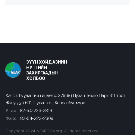
ЗҮҮН ХОЙД АЗИЙН
НУТГИЙН
ЗАХИРГААДЫН
ХОЛБОО
Хаяг: (Шуудангийн индекс: 37668) Пухан Техно Парк 311 тоот,
Жигугдун 601, Пухан хот, Кёнсанбүг муж
Утас
82-54-223-2319
Факс
82-54-223-2309
Copyright 2024 NEARGOV.org. All rights reserved.