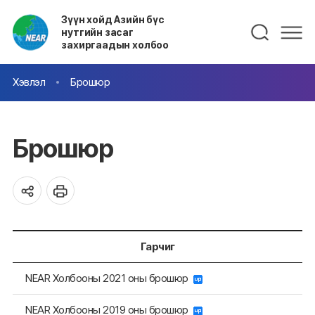
Зүүн хойд Азийн бүс
нутгийн засаг
захиргаадын холбоо
Хэвлэл
Брошюр
Брошюр
Гарчиг
NEAR Холбооны 2021 оны брошюр
NEAR Холбооны 2019 оны брошюр