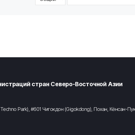
истраций стран Северо-Восточной Азии
 Techno Park), #601 Чигокдон (Gigokdong), Похан, Кёнсан-Пу