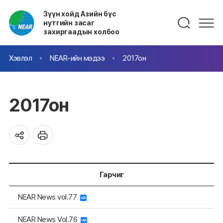
Зүүн хойд Азийн бүс
нутгийн засаг
захиргаадын холбоо
Хэвлэл
NEAR-ийн мэдээ
2017он
2017он
Гарчиг
NEAR News vol.77
NEAR News Vol.76