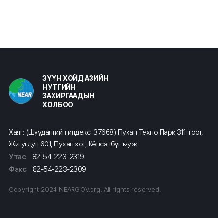
ЗҮҮН ХОЙД АЗИЙН
НУТГИЙН
ЗАХИРГААДЫН
ХОЛБОО
Хаяг: (Шуудангийн индекс: 37668) Пухан Техно Парк 311 тоот,
Жигугдун 601, Пухан хот, Кёнсанбүг муж
Утас
82-54-223-2319
Факс
82-54-223-2309
Copyright 2024 NEARGOV.org. All rights reserved.