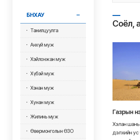
БНХАУ
Соёл, 
Танилцуулга
Анхүй муж
Хэйлонжан муж
Хүбэй муж
Хэнан муж
Хунан муж
Газрын нэ
Жилинь муж
Хэлан шань
Өвөрмонголын ӨЗО
дэлхийн ус 