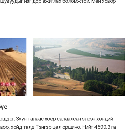
н шувуудыг нэг дор ажиглах боломжтой. Мөн ховор
бүс
оршдог. Зүүн талаас хоёр салаалсан элсэн хөндий
воо, хойд талд Тэнгэр цөл оршино. Нийт 4599.3 га