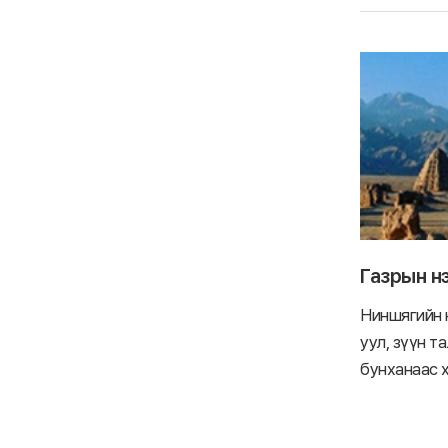
Газрын н
Ниншягийн 
уул, зүүн 
бунханаас х