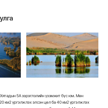
улга
 Хятадын 5А зэрэглэлийн үзэмжит бүс юм. Мөн
а 20 км2 үргэлжлэх элсэн цөл ба 40 км2 үргэлжлэх