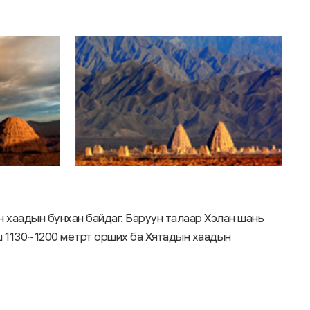
 хаадын бунхан байдаг. Баруун талаар Хэлан шань
эш 1130~1200 метрт орших ба Хятадын хаадын