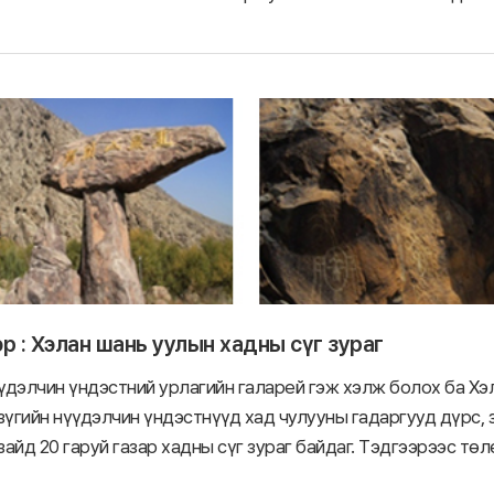
р : Хэлан шань уулын хадны сүг зураг
үдэлчин үндэстний урлагийн галарей гэж хэлж болох ба Хэл
зүгийн нүүдэлчин үндэстнүүд хад чулууны гадаргууд дүрс, 
айд 20 гаруй газар хадны сүг зураг байдаг. Тэдгээрээс төл