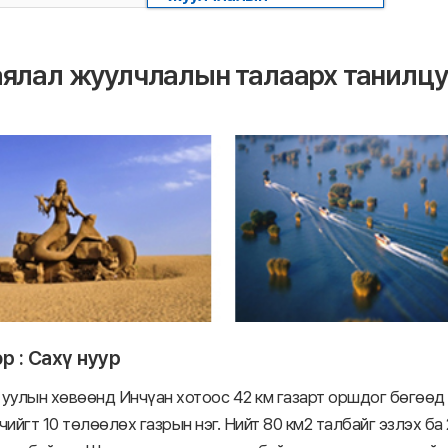
аялал жуулчлалын талаарх танилцу
р : Сахү нуур
 уулын хөвөөнд Инчүан хотоос 42 км газарт оршдог бөгөөд
чийгт 10 төлөөлөх газрын нэг. Нийт 80 км2 талбайг эзлэх б