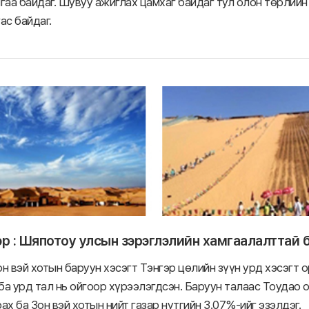
лгаа байдаг. Шувуу ажиглах цамхаг байдаг тул олон төрлий
ас байдаг.
эр : Шяпотоу улсын зэрэглэлийн хамгаалалттай 
н вэй хотын баруун хэсэгт Тэнгэр цөлийн зүүн урд хэсэгт 
а урд тал нь ойгоор хүрээлэгдсэн. Баруун талаас Тоудао о
ах ба Зон вэй хотын нийт газар нутгийн 3.07%-ийг эзэлдэг.