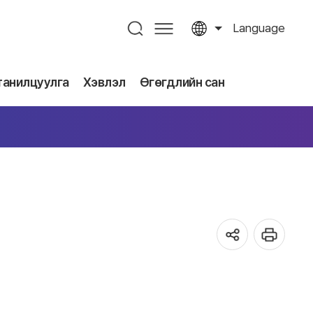
Language
танилцуулга
Хэвлэл
Өгөгдлийн сан