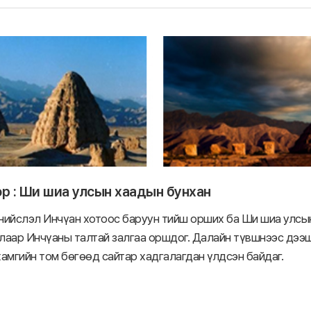
эр : Ши шиа улсын хаадын бунхан
нийслэл Инчүан хотоос баруун тийш орших ба Ши шиа улсын
талаар Инчүаны талтай залгаа оршдог. Далайн түвшнээс дэ
амгийн том бөгөөд сайтар хадгалагдан үлдсэн байдаг.