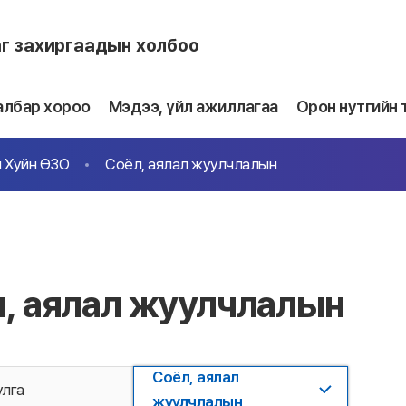
аг захиргаадын холбоо
албар хороо
Мэдээ, үйл ажиллагаа
Орон нутгийн 
 Хуйн ӨЗО
Соёл, аялал жуулчлалын
, аялал жуулчлалын
Соёл, аялал
улга
жуулчлалын