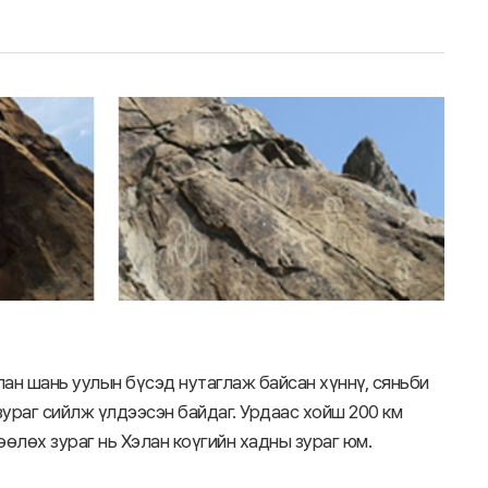
ан шань уулын бүсэд нутаглаж байсан хүннү, сяньби
зураг сийлж үлдээсэн байдаг. Урдаас хойш 200 км
өөлөх зураг нь Хэлан коүгийн хадны зураг юм.