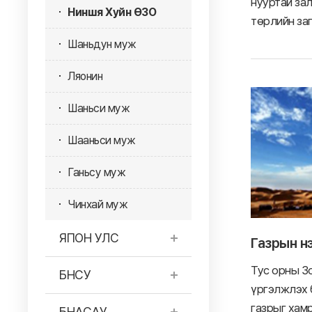
нууртай за
Ниншя Хуйн ӨЗО
төрлийн заг
Шаньдун муж
Ляонин
Шаньси муж
Шааньси муж
Ганьсу муж
Чинхай муж
ЯПОН УЛС
Газрын н
Тус орны Зо
БНСУ
үргэлжлэх б
газрыг хамр
БНАСАУ