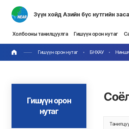
Зүүн хойд Азийн бүс нутгийн зас
Холбооны танилцуулга
Гишүүн орон нутаг
С
Гишүүн орон нутаг
БНХАУ
Ниншя
Соёл
Гишүүн орон
нутаг
Танилцу