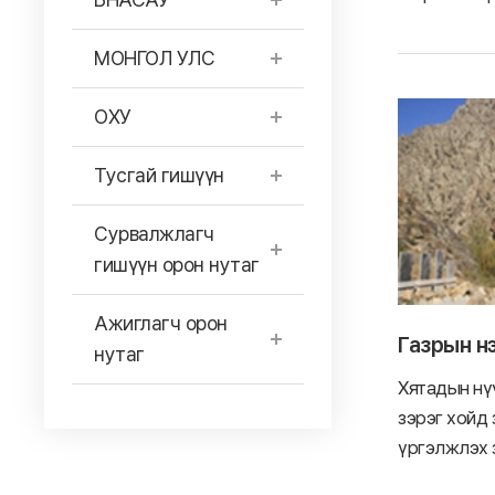
МОНГОЛ УЛС
ОХУ
Тусгай гишүүн
Сурвалжлагч
гишүүн орон нутаг
Ажиглагч орон
Газрын нэ
нутаг
Хятадын нү
зэрэг хойд 
үргэлжлэх з