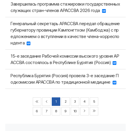
Завершилась программа стажировки государственных
служащих стран-членов АРАССВА 2026 года
Генеральный секретарь АРАССВА передал обращение
губернатору провинции Кампонгтхом (Камбоджа) с пр
едложением о вступлении в качестве члена-корреспо
ндента
15-е заседание Рабочей комиссии высокого уровня АР
АССВА состоялось в Республике Бурятия (Россия)
Республика Бурятия (Россия) провела 3-е заседание П
одкомиссии АРАССВА по традиционной медицине
1
2
3
4
5
6
7
8
9
10