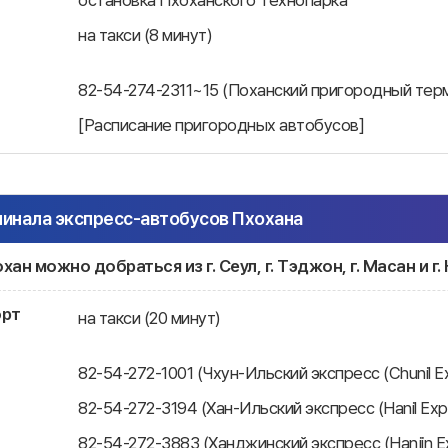
остановка Пхоханского Технопарка
на такси (8 минут)
82-54-274-2311~15 (Поханский пригородный тер
[Расписание пригородных автобусов]
инала экспресс-автобусов Пхохана
охан можно добраться из г. Сеул, г. Тэджон, г. Масан и
орт
на такси (20 минут)
82-54-272-1001 (Чхун-Ильский экспресс (Chunil E
82-54-272-3194 (Хан-Ильский экспресс (Hanil Exp
82-54-272-3883 (Ханджинский экспресс (Hanjin E