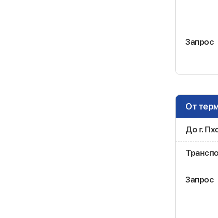
Запрос
От терм
До г. Пх
Трансп
Запрос