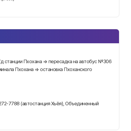
д станции Пхохана ⇒ пересадка на автобус №306
минала Пхохана ⇒ остановка Пхоханского
272-7788 (автостанция Хьёя), Объединенный