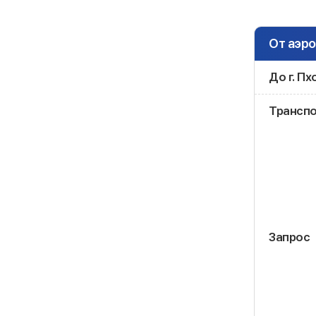
От аэро
До г. П
Трансп
Запрос