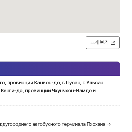
크게 보기
о, провинции Канвон-до, г. Пусан, г. Ульсан,
Кёнги-до, провинции Чхунчхон-Намдо и
ждугороднего автобусного терминала Пхохана ⇒