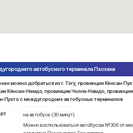
дугороднего автобусного терминала Пхохана
охан можно добраться из г. Тэгу, провинции Кёнсан-Пукт
ии Кёнсан-Намдо, провинции Чолла-Намдо, провинции 
н-Пукто с междугородних автобусных терминалов
орт
на автобусе (30 минут)
Можно воспользоваться автобусом №306 от ме