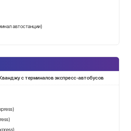
минал автостанции)
 г. Кванджу с терминалов экспресс-автобусов
xpress)
ress)
xpress)