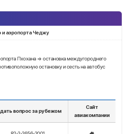
о и аэропорта Чеджу
ропорта Пхохана ⇒ остановка междугороднего
ротивоположную остановку и сесть на автобус
Сайт
дать вопрос за рубежом
авиакомпании
82-2-2656-2001