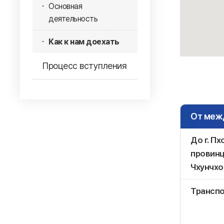
Основная
деятельность
Как к нам доехать
Процесс вступления
От меж
До г. Пх
провинц
Чхунчхо
Трансп