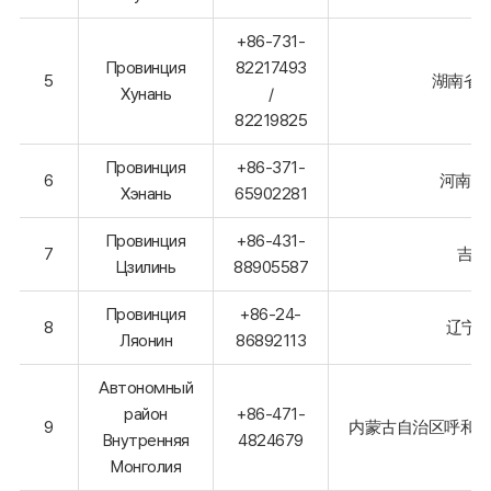
+86-731-
Провинция
82217493
5
湖南省长
Хунань
/
82219825
Провинция
+86-371-
6
河南省
Хэнань
65902281
Провинция
+86-431-
7
吉林
Цзилинь
88905587
Провинция
+86-24-
8
辽宁省
Ляонин
86892113
Автономный
район
+86-471-
9
内蒙古自治区呼和浩
Внутренняя
4824679
Монголия