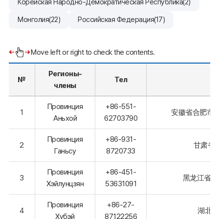
Корейская Народно-Демократическая Республика(2)
Монголия(22)
Российская Федерация(17)
Move left or right to check the contents.
Регионы-
№
Тел
члены
Провинция
+86-551-
1
安徽省合肥市包
Аньхой
62703790
Провинция
+86-931-
2
甘肃省
Ганьсу
8720733
Провинция
+86-451-
3
黑龙江省哈
Хэйлунцзян
53631091
Провинция
+86-27-
4
湖北省
Хубэй
87122256