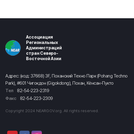
Ассоциация
Региональных
Администраций
стран Северо-
Восточной Азии
Адрес: (код: 37668) 3F, Поханский Техно Парк (Pohang Techno
Park), #601 Чигокдон (Gigokdong), Похан, Кёнсан-Пукто
Тел
82-54-223-2319
Факс
82-54-223-2309
Copyright 2024 NEARGOV.org. All rights reserved.