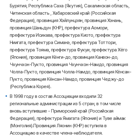
Бурятия, Республика Саха (Якутия), Сахалинская область,
Читинская область , Хабаровский край (Российская
Федерация), провинция Хэйлунцзян, провинция Хэнань,
провинция Шаньдун (КНР), префектура Аомори,
префектура Исикава, префектура Киото, префектура
Ниигата, префектура Симанэ, префектура Тоттори,
префектура Тояма, префектура Фукуи, префектура Хёго
(Япония), провинция Кёнги-до, провинция Канвон-до,
Чхунчхон-Пукто, провинция Чхунчхон-Намдо, провинция
Чолла-Пукто, провинция Чолла-Намдо, провинция Кёнсан-
Пукто, провинция Кёнсан-Намдо, провинция Чеджу-до
(Республика Корея).
В 1998 году в состав Ассоциации входили 32
региональные администрации из 5 стран, в том числе
вновь вступившие - Приморский край (Российская
Федерация), префектура Ямагата (Япония) и Туве аймак
(Монголия).Провинция Ляонин (КНР) вступила в
Ассоциацию в качестве члена-наблюдателя.