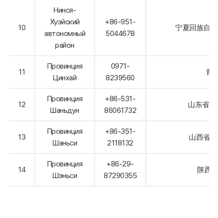
Нинся-
Хуэйский
+86-951-
10
宁夏回族自治
автономный
5044678
район
Провинция
0971-
11
青
Цинхай
8239560
Провинция
+86-531-
12
山东省济
Шаньдун
86061732
Провинция
+86-351-
13
山西省太
Шаньси
2118132
Провинция
+86-29-
14
陕西省
Шэньси
87290355