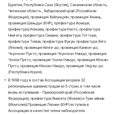
Бурятия, Республика Саха (Якутия), Сахалинская область,
Читинская область , Хабаровский край (Российская
Федерация), провинция Хэйлунцзян, провинция Хэнань,
провинция Шаньдун (КНР), префектура Аомори,
префектура Исикава, префектура Киото, префектура
Ниигата, префектура Симанэ, префектура Тоттори,
префектура Тояма, префектура Фукуи, префектура Хёго
(Япония), провинция Кёнги-до, провинция Канвон-до,
Чхунчхон-Пукто, провинция Чхунчхон-Намдо, провинция
Чолла-Пукто, провинция Чолла-Намдо, провинция Кёнсан-
Пукто, провинция Кёнсан-Намдо, провинция Чеджу-до
(Республика Корея).
В 1998 году в состав Ассоциации входили 32
региональные администрации из 5 стран, в том числе
вновь вступившие - Приморский край (Российская
Федерация), префектура Ямагата (Япония) и Туве аймак
(Монголия).Провинция Ляонин (КНР) вступила в
Ассоциацию в качестве члена-наблюдателя.