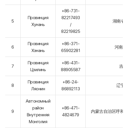
+86-731-
Провинция
82217493
5
湖南省长
Хунань
/
82219825
Провинция
+86-371-
6
河南省
Хэнань
65902281
Провинция
+86-431-
7
吉林
Цзилинь
88905587
Провинция
+86-24-
8
辽宁省
Ляонин
86892113
Автономный
район
+86-471-
9
内蒙古自治区呼和浩
Внутренняя
4824679
Монголия