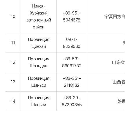
Нинся-
Хуэйский
+86-951-
10
宁夏回族自治
автономный
5044678
район
Провинция
0971-
11
青
Цинхай
8239560
Провинция
+86-531-
12
山东省济
Шаньдун
86061732
Провинция
+86-351-
13
山西省太
Шаньси
2118132
Провинция
+86-29-
14
陕西省
Шэньси
87290355