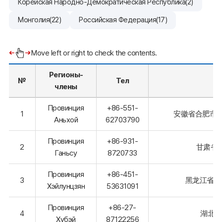
Корейская Народно-Демократическая Республика(2)
Монголия(22)
Российская Федерация(17)
Move left or right to check the contents.
Регионы-
№
Тел
члены
Провинция
+86-551-
1
安徽省合肥市包
Аньхой
62703790
Провинция
+86-931-
2
甘肃省
Ганьсу
8720733
Провинция
+86-451-
3
黑龙江省哈
Хэйлунцзян
53631091
Провинция
+86-27-
4
湖北省
Хубэй
87122256