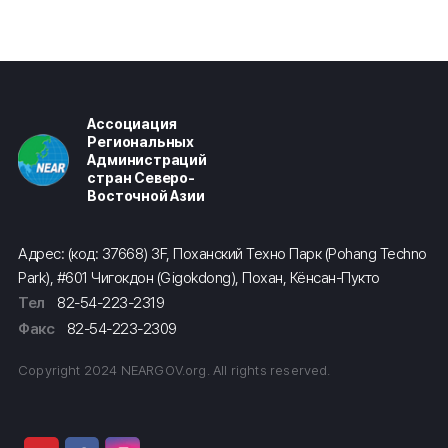
Ассоциация
Региональных
Администраций
стран Северо-
Восточной Азии
Адрес: (код: 37668) 3F, Поханский Техно Парк (Pohang Techno
Park), #601 Чигокдон (Gigokdong), Похан, Кёнсан-Пукто
Тел
82-54-223-2319
Факс
82-54-223-2309
Copyright 2024 NEARGOV.org. All rights reserved.