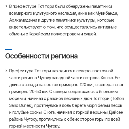
В префектуре Тоттори были обнаружены памятники
всемирного культурного наследия, акие как Мукибанда,
Аоякамидзичи и другие памятники культуры, которые
видетельствуют о том, что осуществлялись активные
обмены с Корейским полуостровом и сушей.
Особенности региона
Префектура Тоттори находится в северо-восточной
части региона Чугоку западной части острова Хонсю. Её
длина с запада на восток примерно 120 км., с севера на юг
примерно 20-50 км. С севера соприкасаясь с Японским
морем и, начиная с районов песчаных дюн Тоттори (Tottori
Sand Dunes), протянулись вдоль берега моря белый песок
и голубые сосны. С юга, начиная с горной вершины Дайсен
района Чугоку, протянулись с обеих сторон горы по всей
горной местности Чугоку.