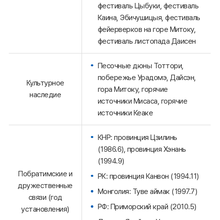
фестиваль Цыбуки, фестиваль
Каина, Эбичушицыя, фестиваль
фейерверков на горе Митоку,
фестиваль листопада Даисен
Песочные дюны Тоттори,
побережье Урадомэ, Дайсэн,
Культурное
гора Митоку, горячие
наследие
источники Мисаса, горячие
источники Кеаке
КНР: провинция Цзилинь
(1986.6), провинция Хэнань
(1994.9)
Побратимские и
РК: провинция Канвон (1994.11)
дружественные
Монголия: Туве аймак (1997.7)
связи (год
РФ: Приморский край (2010.5)
установления)