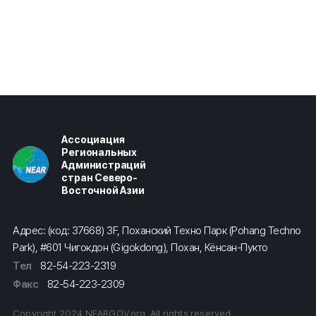
Ассоциация
Региональных
Администраций
стран Северо-
Восточной Азии
Адрес: (код: 37668) 3F, Поханский Техно Парк (Pohang Techno
Park), #601 Чигокдон (Gigokdong), Похан, Кёнсан-Пукто
Тел
82-54-223-2319
Факс
82-54-223-2309
Copyright 2024 NEARGOV.org. All rights reserved.