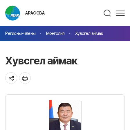
АРАССВА
Регионы-члены
Монголия
Хувсгел аймак
Хувсгел аймак