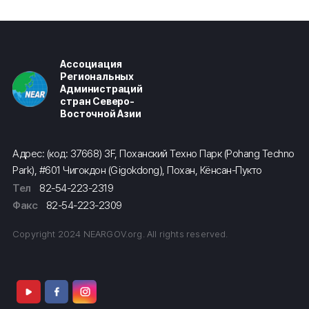
Ассоциация
Региональных
Администраций
стран Северо-
Восточной Азии
Адрес: (код: 37668) 3F, Поханский Техно Парк (Pohang Techno
Park), #601 Чигокдон (Gigokdong), Похан, Кёнсан-Пукто
Тел
82-54-223-2319
Факс
82-54-223-2309
Copyright 2024 NEARGOV.org. All rights reserved.