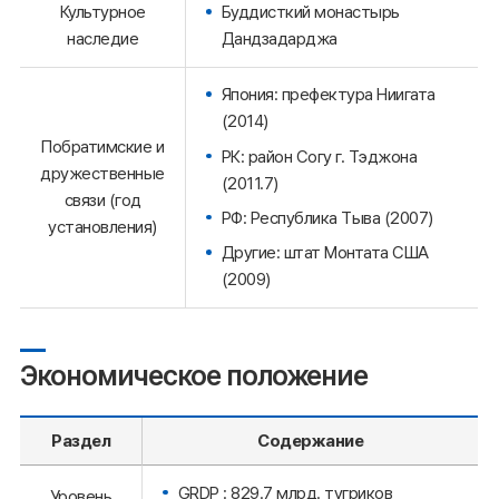
Культурное
Буддисткий монастырь
наследие
Дандзадарджа
Япония: префектура Ниигата
(2014)
Побратимские и
РК: район Согу г. Тэджона
дружественные
(2011.7)
связи (год
РФ: Республика Тыва (2007)
установления)
Другие: штат Монтата США
(2009)
Экономическое положение
Раздел
Содержание
GRDP : 829.7 млрд. тугриков
Уровень