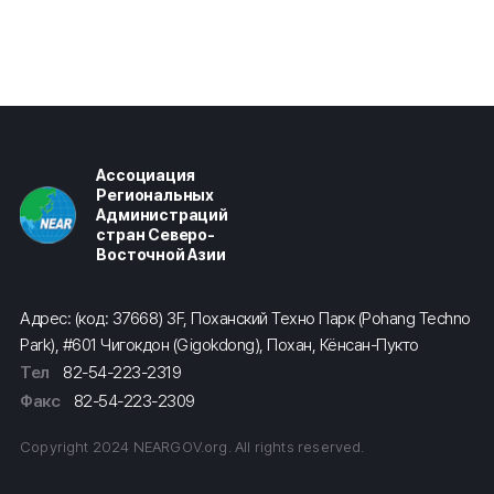
Ассоциация
Региональных
Администраций
стран Северо-
Восточной Азии
Адрес: (код: 37668) 3F, Поханский Техно Парк (Pohang Techno
Park), #601 Чигокдон (Gigokdong), Похан, Кёнсан-Пукто
Тел
82-54-223-2319
Факс
82-54-223-2309
Copyright 2024 NEARGOV.org. All rights reserved.