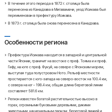
В течение этого периода в 1872 г. столица была
перенесена из Канадзава в Мигавамачи, уезд Исикава был
переименован в префектуру Исикава.
В 1873 г. столица была снова перенесена в Канадзава.
Особенности региона
Префектура Исикава находится в западной и центральной
части Японии, граничит на востоке с преф. Тояма и и преф.
Гифу, на юге с преф. Фукуй, на севере с Японским морем,
выступая туда полустровом Ното. Рельеф местности
простирается с юго-запада на северо-восток на 100.4 км,
с севера на юг – 198.4 км, общая длина береговой линии
составляет 581.6 км.
Регион известен богатой растительностью высоко в
горах, огромными буковыми деревьями, дикими
животными, национальным парком, береговой линией и