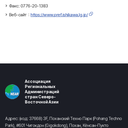
Факс: 0776-20-1383
Веб-сайт：
https://www.pref.ishikawa.lg.jp/
Ассоциация
Региональных
Администраций
стран Северо-
Восточной Азии
Адрес: (код: 37668) 3F, Поханский Техно Парк (Pohang Techno
Park), #601 Чигокдон (Gigokdong), Похан, Кёнсан-Пукто