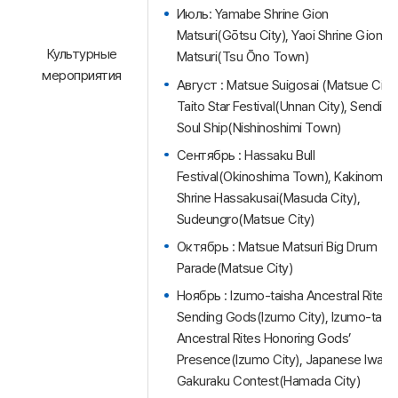
Июль: Yamabe Shrine Gion
Matsuri(Gōtsu City), Yaoi Shrine Gion
Культурные
Matsuri(Tsu Ōno Town)
мероприятия
Август : Matsue Suigosai (Matsue City)
Taito Star Festival(Unnan City), Sending
Soul Ship(Nishinoshimi Town)
Сентябрь : Hassaku Bull
Festival(Okinoshima Town), Kakinomot
Shrine Hassakusai(Masuda City),
Sudeungro(Matsue City)
Октябрь : Matsue Matsuri Big Drum
Parade(Matsue City)
Ноябрь : Izumo-taisha Ancestral Rites
Sending Gods(Izumo City), Izumo-taish
Ancestral Rites Honoring Gods’
Presence(Izumo City), Japanese Iwami
Gakuraku Contest(Hamada City)