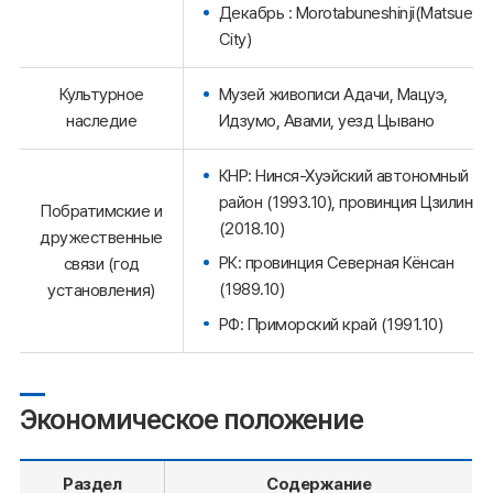
Декабрь : Morotabuneshinji(Matsue
City)
Культурное
Музей живописи Адачи, Мацуэ,
наследие
Идзумо, Авами, уезд Цывано
КНР: Нинся-Хуэйский автономный
район (1993.10), провинция Цзилинь
Побратимские и
(2018.10)
дружественные
РК: провинция Северная Кёнсан
связи (год
(1989.10)
установления)
РФ: Приморский край (1991.10)
Экономическое положение
Раздел
Содержание