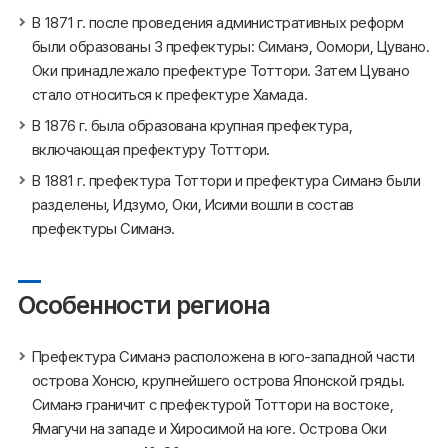
В 1871 г. после проведения административных реформ
были образованы 3 префектуры: Симанэ, Оомори, Цувано.
Оки принадлежало префектуре Тоттори. Затем Цувано
стало относиться к префектуре Хамада.
В 1876 г. была образована крупная префектура,
включающая префектуру Тоттори.
В 1881 г. префектура Тоттори и префектура Симанэ были
разделены, Идзумо, Оки, Исими вошли в состав
префектуры Симанэ.
Особенности региона
Префектура Симанэ расположена в юго-западной части
острова Хонсю, крупнейшего острова Японской гряды.
Симанэ граничит с префектурой Тоттори на востоке,
Ямагучи на западе и Хиросимой на юге. Острова Оки