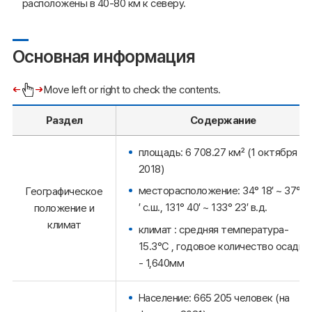
расположены в 40-80 км к северу.
Основная информация
Move left or right to check the contents.
Раздел
Содержание
площадь: 6 708.27 км² (1 октября
2018)
месторасположение: 34° 18′ ~ 37° 1
Географическое
′ с.ш., 131° 40′ ~ 133° 23′ в.д.
положение и
климат
климат : средняя температура-
15.3°C , годовое количество осадко
- 1,640мм
Население: 665 205 человек (на