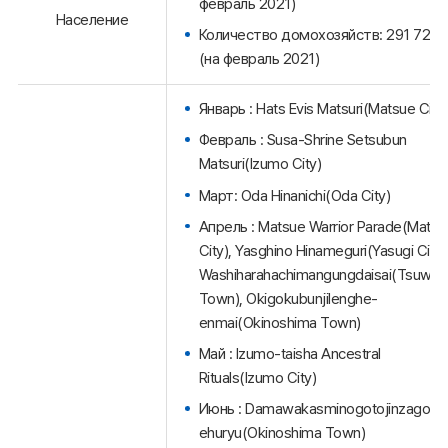
февраль 2021)
Население
Количество домохозяйств: 291 724
(на февраль 2021)
Январь : Hats Evis Matsuri(Matsue City)
Февраль : Susa-Shrine Setsubun
Matsuri(Izumo City)
Март: Oda Hinanichi(Oda City)
Апрель : Matsue Warrior Parade(Matsu
City), Yasghino Hinameguri(Yasugi City)
Washiharahachimangungdaisai(Tsuwan
Town), Okigokubunjilenghe-
enmai(Okinoshima Town)
Май : Izumo-taisha Ancestral
Rituals(Izumo City)
Июнь : Damawakasminogotojinzagore
ehuryu(Okinoshima Town)