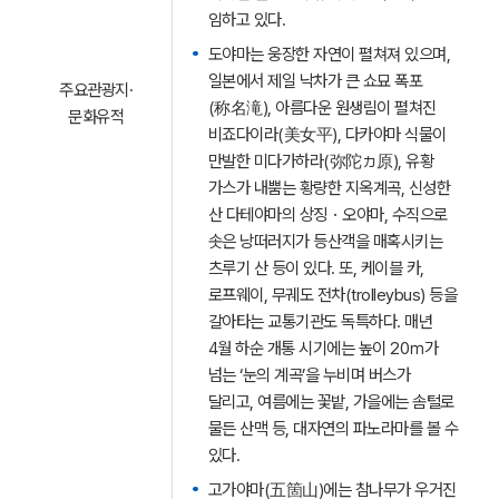
임하고 있다.
도야마는 웅장한 자연이 펼쳐져 있으며,
일본에서 제일 낙차가 큰 쇼묘 폭포
주요관광지·
(称名滝), 아름다운 원생림이 펼쳐진
문화유적
비죠다이라(美女平), 다카야마 식물이
만발한 미다가하라(弥陀ヵ原), 유황
가스가 내뿜는 황량한 지옥계곡, 신성한
산 다테야마의 상징・오야마, 수직으로
솟은 낭떠러지가 등산객을 매혹시키는
츠루기 산 등이 있다. 또, 케이블 카,
로프웨이, 무궤도 전차(trolleybus) 등을
갈아타는 교통기관도 독특하다. 매년
4월 하순 개통 시기에는 높이 20ｍ가
넘는 ‘눈의 계곡’을 누비며 버스가
달리고, 여름에는 꽃밭, 가을에는 솜털로
물든 산맥 등, 대자연의 파노라마를 볼 수
있다.
고가야마(五箇山)에는 참나무가 우거진