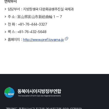
연락부서
담당부서：지방창생국 다문화공생추진실 국제과
주 소 : 富山県富山市新総曲輪１－７
전 화：+81-76-444-3327
팩 스 : +81-76-432-5648
홈페이지：
http://www.pref.toyama.jp