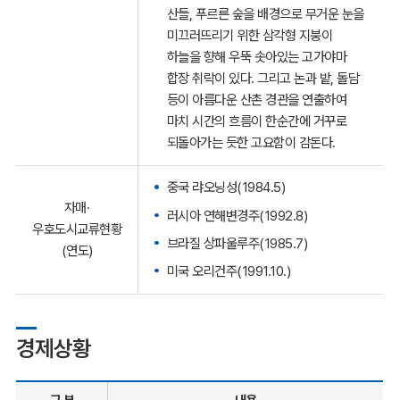
산들, 푸르른 숲을 배경으로 무거운 눈을
미끄러뜨리기 위한 삼각형 지붕이
하늘을 향해 우뚝 솟아있는 고가야마
합장 취락이 있다. 그리고 논과 밭, 돌담
등이 아름다운 산촌 경관을 연출하여
마치 시간의 흐름이 한순간에 거꾸로
되돌아가는 듯한 고요함이 감돈다.
중국 랴오닝성(1984.5)
자매·
러시아 연해변경주(1992.8)
우호도시교류현황
브라질 상파울루주(1985.7)
(연도)
미국 오리건주(1991.10.)
경제상황