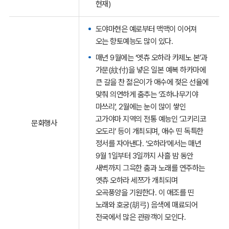
현재)
도야마현은 예로부터 맥맥이 이어져
오는 향토예능도 많이 있다.
매년 9월에는 ‘엣츄 오하라 카제노 본’과
가문(紋付)을 넣은 일본 예복 하카마에
큰 갈을 찬 젊은이가 애수에 젖은 선율에
맞춰 의연하게 춤추는 ‘죠하나무기야
마쓰리’, 2월에는 눈이 많이 쌓인
고가야마 지역의 전통 예능인 ‘고키리코
문화행사
오도리’ 등이 개최되며, 애수 띤 독특한
정서를 자아낸다. ‘오하라’에서는 매년
9월 1일부터 3일까지 사흘 밤 동안
새벽까지 그윽한 춤과 노래를 연주하는
엣츄 오하라 세쯔가 개최되며
오곡풍양을 기원한다. 이 애조를 띤
노래와 호궁(胡弓) 음색에 매료되어
전국에서 많은 관광객이 모인다.