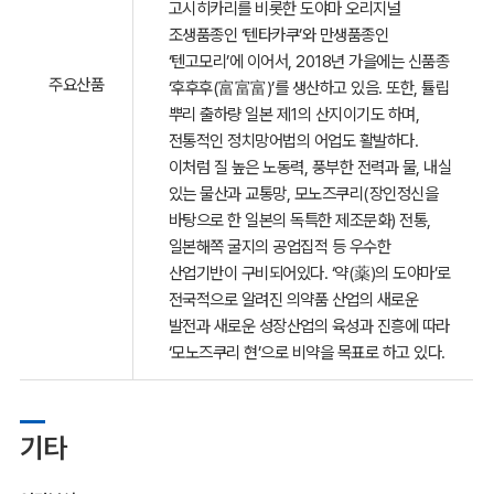
고시히카리를 비롯한 도야마 오리지널
조생품종인 ‘텐타카쿠’와 만생품종인
‘텐고모리’에 이어서, 2018년 가을에는 신품종
주요산품
‘후후후(富富富)’를 생산하고 있음. 또한, 튤립
뿌리 출하량 일본 제1의 산지이기도 하며,
전통적인 정치망어법의 어업도 활발하다.
이처럼 질 높은 노동력, 풍부한 전력과 물, 내실
있는 물산과 교통망, 모노즈쿠리(장인정신을
바탕으로 한 일본의 독특한 제조문화) 전통,
일본해쪽 굴지의 공업집적 등 우수한
산업기반이 구비되어있다. ‘약(薬)의 도야마’로
전국적으로 알려진 의약품 산업의 새로운
발전과 새로운 성장산업의 육성과 진흥에 따라
‘모노즈쿠리 현’으로 비약을 목표로 하고 있다.
기타