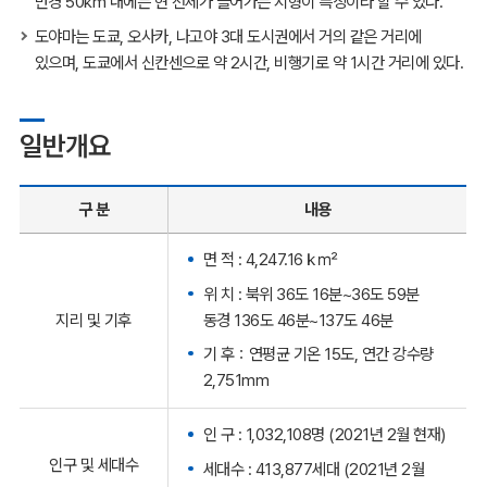
반경 50km 내에는 현 전체가 들어가는 지형이 특징이라 할 수 있다.
도야마는 도쿄, 오사카, 나고야 3대 도시권에서 거의 같은 거리에
있으며, 도쿄에서 신칸센으로 약 2시간, 비행기로 약 1시간 거리에 있다.
일반개요
구 분
내용
면 적 : 4,247.16ｋ㎡
위 치 : 북위 36도 16분~36도 59분
동경 136도 46분~137도 46분
지리 및 기후
기 후：연평균 기온 15도, 연간 강수량
2,751mm
인 구 : 1,032,108명 (2021년 2월 현재)
인구 및 세대수
세대수 : 413,877세대 (2021년 2월