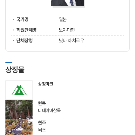
국가명
일본
회원단체명
도야마현
단체장명
닛타 하치로우
상징물
상징마크
현목
다테야마삼목
현조
뇌조