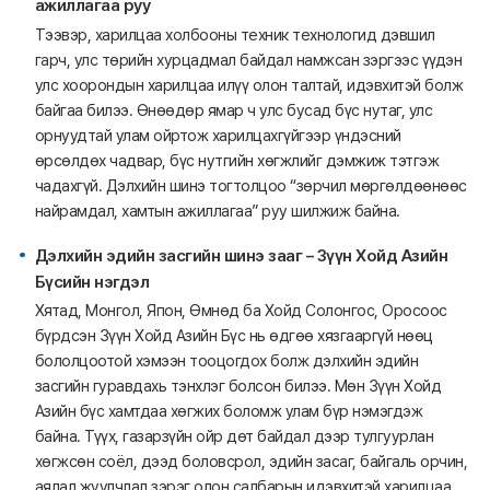
ажиллагаа руу
Тээвэр, харилцаа холбооны техник технологид дэвшил
гарч, улс төрийн хурцадмал байдал намжсан зэргээс үүдэн
улс хоорондын харилцаа илүү олон талтай, идэвхитэй болж
байгаа билээ. Өнөөдөр ямар ч улс бусад бүс нутаг, улс
орнуудтай улам ойртож харилцахгүйгээр үндэсний
өрсөлдөх чадвар, бүс нутгийн хөгжлийг дэмжиж тэтгэж
чадахгүй. Дэлхийн шинэ тогтолцоо “зөрчил мөргөлдөөнөөс
найрамдал, хамтын ажиллагаа” руу шилжиж байна.
Дэлхийн эдийн засгийн шинэ зааг – Зүүн Хойд Азийн
Бүсийн нэгдэл
Хятад, Монгол, Япон, Өмнөд ба Хойд Солонгос, Оросоос
бүрдсэн Зүүн Хойд Азийн Бүс нь өдгөө хязгааргүй нөөц
бололцоотой хэмээн тооцогдох болж дэлхийн эдийн
засгийн гуравдахь тэнхлэг болсон билээ. Мөн Зүүн Хойд
Азийн бүс хамтдаа хөгжих боломж улам бүр нэмэгдэж
байна. Түүх, газарзүйн ойр дөт байдал дээр тулгуурлан
хөгжсөн соёл, дээд боловсрол, эдийн засаг, байгаль орчин,
аялал жуулчлал зэрэг олон салбарын идэвхитэй харилцаа,