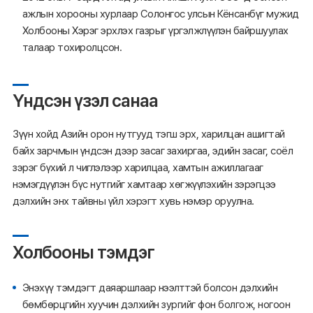
ажлын хорооны хурлаар Солонгос улсын Кёнсанбүг мужид
Холбооны Хэрэг эрхлэх газрыг үргэлжлүүлэн байршуулах
талаар тохиролцсон.
Үндсэн үзэл санаа
Зүүн хойд Азийн орон нутгууд тэгш эрх, харилцан ашигтай
байх зарчмын үндсэн дээр засаг захиргаа, эдийн засаг, соёл
зэрэг бүхий л чиглэлээр харилцаа, хамтын ажиллагааг
нэмэгдүүлэн бүс нутгийг хамтаар хөгжүүлэхийн зэрэгцээ
дэлхийн энх тайвны үйл хэрэгт хувь нэмэр оруулна.
Холбооны тэмдэг
Энэхүү тэмдэгт даяаршлаар нээлттэй болсон дэлхийн
бөмбөрцгийн хуучин дэлхийн зургийг фон болгож, ногоон