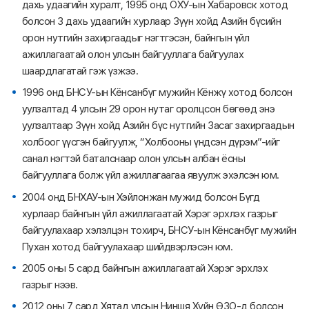
дахь удаагийн хуралт, 1995 онд ОХУ-ын Хабаровск хотод
болсон 3 дахь удаагийн хурлаар Зүүн хойд Азийн бүсийн
орон нутгийн захиргаадыг нэгтгэсэн, байнгын үйл
ажиллагаатай олон улсын байгууллага байгуулах
шаардлагатай гэж үзжээ.
1996 онд БНСУ-ын Кёнсанбүг мужийн Кёнжү хотод болсон
уулзалтад 4 улсын 29 орон нутаг оролцсон бөгөөд энэ
уулзалтаар Зүүн хойд Азийн бүс нутгийн Засаг захиргаадын
холбоог үүсгэн байгуулж, “Холбооны үндсэн дүрэм”-ийг
санал нэгтэй баталснаар олон улсын албан ёсны
байгууллага болж үйл ажиллагаагаа явуулж эхэлсэн юм.
2004 онд БНХАУ-ын Хэйлонжан мужид болсон Бүгд
хурлаар байнгын үйл ажиллагаатай Хэрэг эрхлэх газрыг
байгуулахаар хэлэлцэн тохирч, БНСУ-ын Кёнсанбүг мужийн
Пухан хотод байгуулахаар шийдвэрлэсэн юм.
2005 оны 5 сард байнгын ажиллагаатай Хэрэг эрхлэх
газрыг нээв.
2012 оны 7 сард Хятад улсын Ниншя Хуйн ӨЗО-д болсон