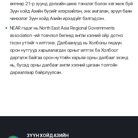
өнгөөр 21-р зуунд дэлхийн шинэ тэнхлэг болон хөгжиж буй
Зүүн хойд Азийн бүсийг илэрхийлэн, энх амгалан, эрүүл баян
чинээлэг Зүүн хойд Азийн ирээдүйг бэлгэдсэн.
NEAR гэдэг нь North East Asia Regional Governments
association –ий товчлол бөгөөд англи хэлний ойр дотно
гэсэн утгийг ч илтгэнэ. Далбаанууд нь Холбоны гишүүн
орон нутгууд харьяалагдах орныг илтгэх ба Холбоог
даргалж байгаа орон нутгийн харьяа орны далбааг эхэнд
нь, бусад орны далбааг англи хэлний цагаан толгойн
дарааллаар байрлуулсан.
ЗҮҮН ХОЙД АЗИЙН