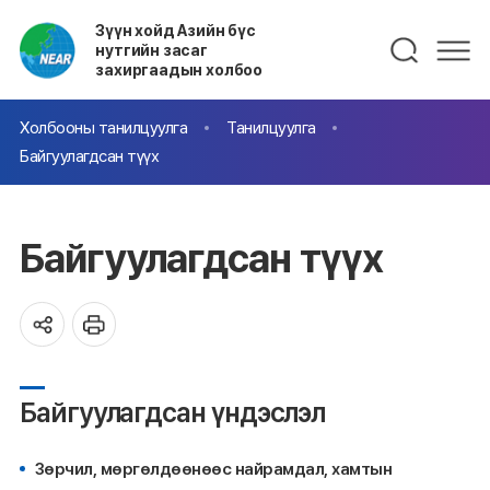
Зүүн хойд Азийн бүс
нутгийн засаг
захиргаадын холбоо
Холбооны танилцуулга
Танилцуулга
Байгуулагдсан түүх
Байгуулагдсан түүх
Байгуулагдсан үндэслэл
Зөрчил, мөргөлдөөнөөс найрамдал, хамтын