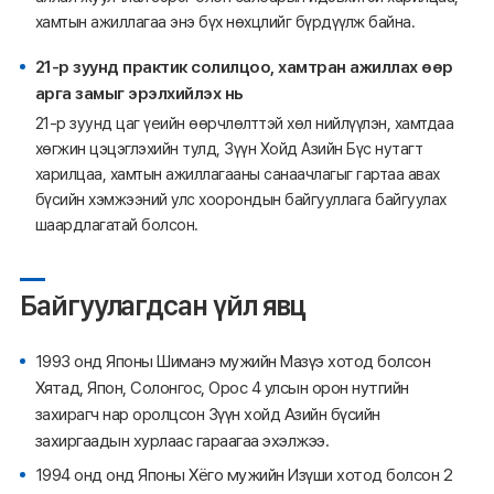
хамтын ажиллагаа энэ бүх нөхцлийг бүрдүүлж байна.
21-р зуунд практик солилцоо, хамтран ажиллах өөр
арга замыг эрэлхийлэх нь
21-р зуунд цаг үеийн өөрчлөлттэй хөл нийлүүлэн, хамтдаа
хөгжин цэцэглэхийн тулд, Зүүн Хойд Азийн Бүс нутагт
харилцаа, хамтын ажиллагааны санаачлагыг гартаа авах
бүсийн хэмжээний улс хоорондын байгууллага байгуулах
шаардлагатай болсон.
Байгуулагдсан үйл явц
1993 онд Японы Шиманэ мужийн Мазүэ хотод болсон
Хятад, Япон, Солонгос, Орос 4 улсын орон нутгийн
захирагч нар оролцсон Зүүн хойд Азийн бүсийн
захиргаадын хурлаас гараагаа эхэлжээ.
1994 онд онд Японы Хёго мужийн Изүши хотод болсон 2